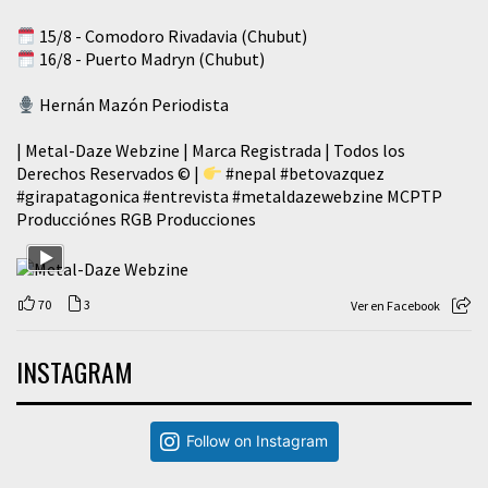
15/8 - Comodoro Rivadavia (Chubut)
16/8 - Puerto Madryn (Chubut)
Hernán Mazón Periodista
| Metal-Daze Webzine | Marca Registrada | Todos los
Derechos Reservados © |
#nepal
#betovazquez
#girapatagonica
#entrevista
#metaldazewebzine
MCPTP
Producciónes RGB Producciones
70
3
Ver en Facebook
INSTAGRAM
Follow on Instagram