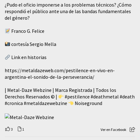
¿Pudo el oficio imponerse a los problemas técnicos? ¿Cómo
respondió el público ante una de las bandas fundamentales
del género?
Franco G. Felice
cortesía Sergio Mella
Link en historias
https://metaldazeweb.com/pestilence-en-vivo-en-
argentina-el-sonido-de-la-perseverancia/
| Metal-Daze Webzine | Marca Registrada | Todos los
Derechos Reservados © |
#pestilence
#deathmetal
#death
#cronica
#metaldazewebzine
Noiseground
3
1
Ver en Facebook