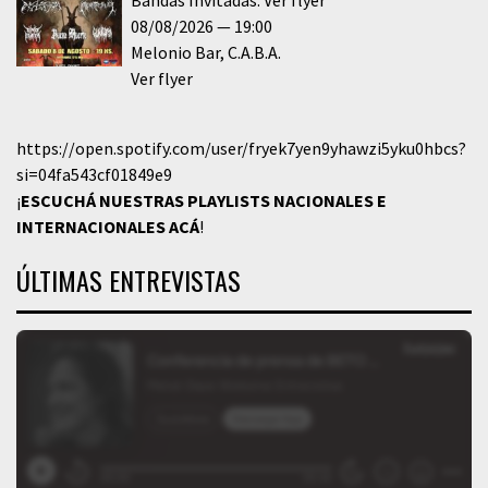
Bandas Invitadas: Ver flyer
08/08/2026
19:00
Melonio Bar
C.A.B.A.
Ver flyer
https://open.spotify.com/user/fryek7yen9yhawzi5yku0hbcs?
si=04fa543cf01849e9
¡
ESCUCHÁ NUESTRAS PLAYLISTS NACIONALES E
INTERNACIONALES
ACÁ
!
ÚLTIMAS ENTREVISTAS