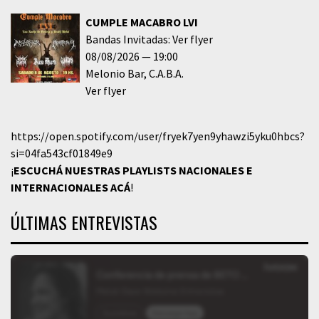
CUMPLE MACABRO LVI
Bandas Invitadas: Ver flyer
08/08/2026
19:00
Melonio Bar
C.A.B.A.
Ver flyer
https://open.spotify.com/user/fryek7yen9yhawzi5yku0hbcs?
si=04fa543cf01849e9
¡
ESCUCHÁ NUESTRAS PLAYLISTS NACIONALES E
INTERNACIONALES
ACÁ
!
ÚLTIMAS ENTREVISTAS