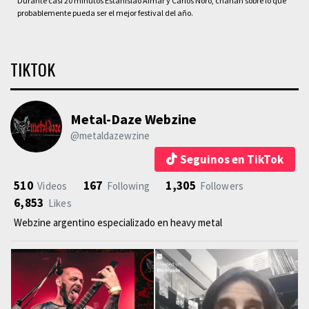
Durante casi 20 minutos Estanislao Aimar y Carlos Noro, charlan sobre lo que
probablemente pueda ser el mejor festival del año.
TIKTOK
Metal-Daze Webzine
@metaldazewzine
Seguinos en TikTok
510
167
1,305
Videos
Following
Followers
6,853
Likes
Webzine argentino especializado en heavy metal