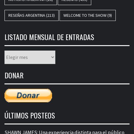
RESEÑAS ARGENTINA
(213)
WELCOME TO THE SHOW
(9)
LISTADO MENSUAL DE ENTRADAS
Listado
mensual
de
DONAR
entradas
ÚLTIMOS POSTEOS
SHAWN JAMES: Una experiencia distinta para el público