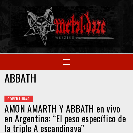
Skip
to
M
content
SITIO OFICIAL
Primary
Menu
WE
ABBATH
COBERTURAS
AMON AMARTH Y ABBATH en vivo
en Argentina: “El peso específico de
la triple A escandinava”