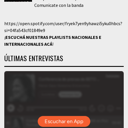
Comunicate con la banda
https://open.spotify.com/user/fryek7yen9yhawzi5yku0hbcs?
si=04fa543cf01849e9
¡
ESCUCHÁ NUESTRAS PLAYLISTS NACIONALES E
INTERNACIONALES
ACÁ
!
ÚLTIMAS ENTREVISTAS