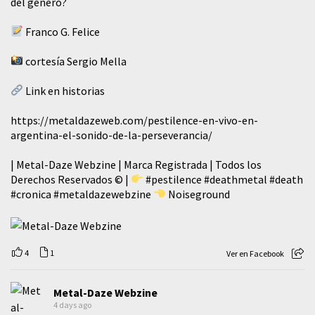
del género?
Franco G. Felice
cortesía Sergio Mella
Link en historias
https://metaldazeweb.com/pestilence-en-vivo-en-
argentina-el-sonido-de-la-perseverancia/
| Metal-Daze Webzine | Marca Registrada | Todos los
Derechos Reservados © |
#pestilence
#deathmetal
#death
#cronica
#metaldazewebzine
Noiseground
4
1
Ver en Facebook
Metal-Daze Webzine
4 days ago