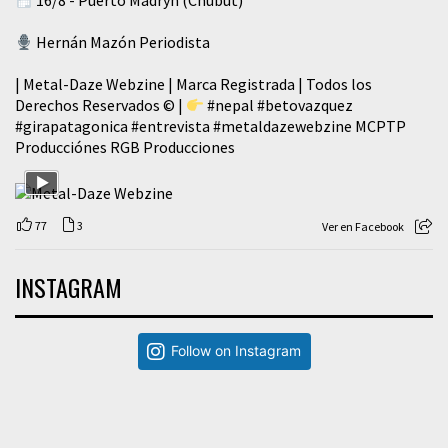
Hernán Mazón Periodista
| Metal-Daze Webzine | Marca Registrada | Todos los
Derechos Reservados © |
#nepal
#betovazquez
#girapatagonica
#entrevista
#metaldazewebzine
MCPTP
Producciónes RGB Producciones
77
3
Ver en Facebook
INSTAGRAM
Follow on Instagram