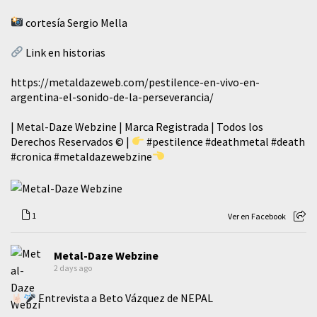
cortesía Sergio Mella
Link en historias
https://metaldazeweb.com/pestilence-en-vivo-en-
argentina-el-sonido-de-la-perseverancia/
| Metal-Daze Webzine | Marca Registrada | Todos los
Derechos Reservados © |
#pestilence
#deathmetal
#death
#cronica
#metaldazewebzine
1
Ver en Facebook
Metal-Daze Webzine
2 days ago
Entrevista a Beto Vázquez de NEPAL