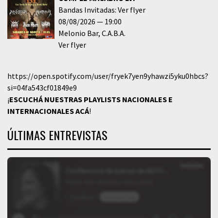
Bandas Invitadas: Ver flyer
08/08/2026
19:00
Melonio Bar
C.A.B.A.
Ver flyer
https://open.spotify.com/user/fryek7yen9yhawzi5yku0hbcs?
si=04fa543cf01849e9
¡
ESCUCHÁ NUESTRAS PLAYLISTS NACIONALES E
INTERNACIONALES
ACÁ
!
ÚLTIMAS ENTREVISTAS