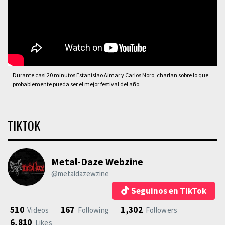
Durante casi 20 minutos Estanislao Aimar y Carlos Noro, charlan sobre lo que
probablemente pueda ser el mejor festival del año.
TIKTOK
Metal-Daze Webzine
@metaldazewzine
Seguinos en TikTok
510
167
1,302
Videos
Following
Followers
6,810
Likes