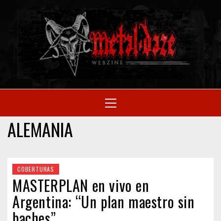
Skip
to
M
content
SITIO OFICIAL
Primary
Menu
WE
ALEMANIA
COBERTURAS
MASTERPLAN en vivo en
Argentina: “Un plan maestro sin
baches”