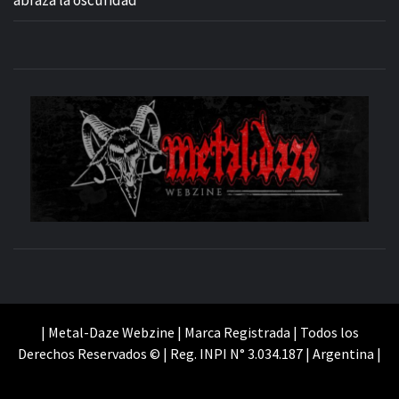
abraza la oscuridad”
M
SITIO OFICIAL
WE
| Metal-Daze Webzine | Marca Registrada | Todos los
Derechos Reservados © | Reg. INPI N° 3.034.187 | Argentina |