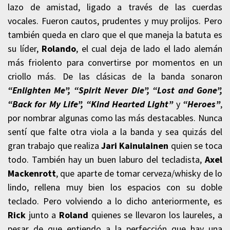
lazo de amistad, ligado a través de las cuerdas
vocales. Fueron cautos, prudentes y muy prolijos. Pero
también queda en claro que el que maneja la batuta es
su líder,
Rolando
, el cual deja de lado el lado alemán
más friolento para convertirse por momentos en un
criollo más. De las clásicas de la banda sonaron
“Enlighten Me”, “Spirit Never Die”, “Lost and Gone”,
“Back for My Life”, “Kind Hearted Light”
y
“Heroes”
,
por nombrar algunas como las más destacables. Nunca
sentí que falte otra viola a la banda y sea quizás del
gran trabajo que realiza
Jari Kainulainen
quien se toca
todo. También hay un buen laburo del tecladista,
Axel
Mackenrott
, que aparte de tomar cerveza/whisky de lo
lindo, rellena muy bien los espacios con su doble
teclado. Pero volviendo a lo dicho anteriormente, es
Rick
junto a
Roland
quienes se llevaron los laureles, a
pesar de que entiendo a la perfección que hay una