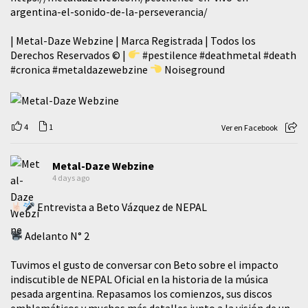
argentina-el-sonido-de-la-perseverancia/
| Metal-Daze Webzine | Marca Registrada | Todos los
Derechos Reservados © |
#pestilence
#deathmetal
#death
#cronica
#metaldazewebzine
Noiseground
4
1
Ver en Facebook
Metal-Daze Webzine
4 days ago
Entrevista a Beto Vázquez de NEPAL
Adelanto N° 2
Tuvimos el gusto de conversar con Beto sobre el impacto
indiscutible de NEPAL Oficial en la historia de la música
pesada argentina. Repasamos los comienzos, sus discos
emblemáticos y muchos más detalles junto a la visión de un