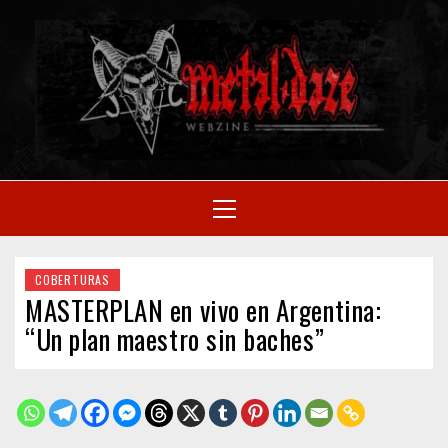
Skip
to
M
content
SITIO OFICIAL
Primary
Menu
WE
COBERTURAS
MASTERPLAN en vivo en Argentina:
“Un plan maestro sin baches”