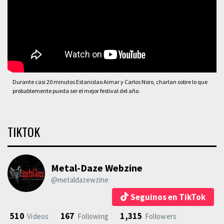
Durante casi 20 minutos Estanislao Aimar y Carlos Noro, charlan sobre lo que
probablemente pueda ser el mejor festival del año.
TIKTOK
Metal-Daze Webzine
@metaldazewzine
Seguinos en TikTok
510
167
1,315
Videos
Following
Followers