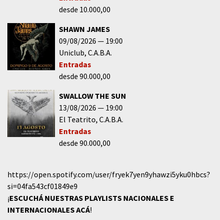
desde 10.000,00
SHAWN JAMES
09/08/2026
19:00
Uniclub
C.A.B.A.
Entradas
desde 90.000,00
SWALLOW THE SUN
13/08/2026
19:00
El Teatrito
C.A.B.A.
Entradas
desde 90.000,00
https://open.spotify.com/user/fryek7yen9yhawzi5yku0hbcs?
si=04fa543cf01849e9
¡
ESCUCHÁ NUESTRAS PLAYLISTS NACIONALES E
INTERNACIONALES
ACÁ
!