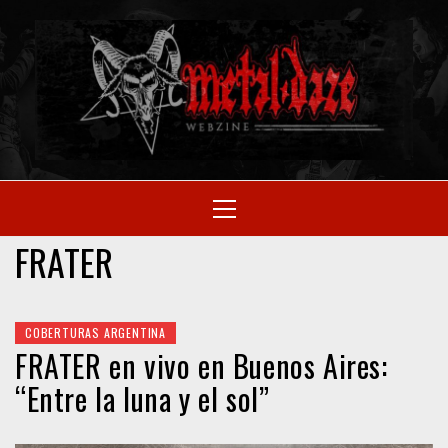
Skip
to
M
content
SITIO OFICIAL
Primary
Menu
WE
FRATER
COBERTURAS ARGENTINA
FRATER en vivo en Buenos Aires:
“Entre la luna y el sol”