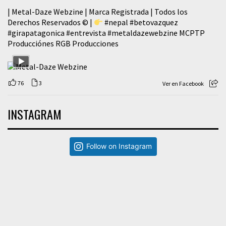
| Metal-Daze Webzine | Marca Registrada | Todos los
Derechos Reservados © |
#nepal
#betovazquez
#girapatagonica
#entrevista
#metaldazewebzine
MCPTP
Producciónes RGB Producciones
76
3
Ver en Facebook
INSTAGRAM
Follow on Instagram