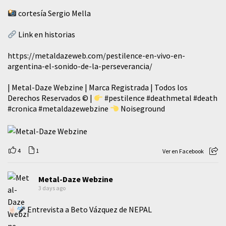
cortesía Sergio Mella
Link en historias
https://metaldazeweb.com/pestilence-en-vivo-en-
argentina-el-sonido-de-la-perseverancia/
| Metal-Daze Webzine | Marca Registrada | Todos los
Derechos Reservados © |
#pestilence
#deathmetal
#death
#cronica
#metaldazewebzine
Noiseground
4
1
Ver en Facebook
Metal-Daze Webzine
3 days ago
Entrevista a Beto Vázquez de NEPAL