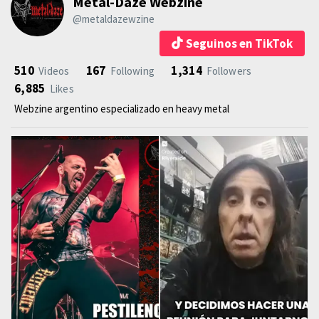
Metal-Daze Webzine
@metaldazewzine
Seguinos en TikTok
510
167
1,314
Videos
Following
Followers
6,885
Likes
Webzine argentino especializado en heavy metal