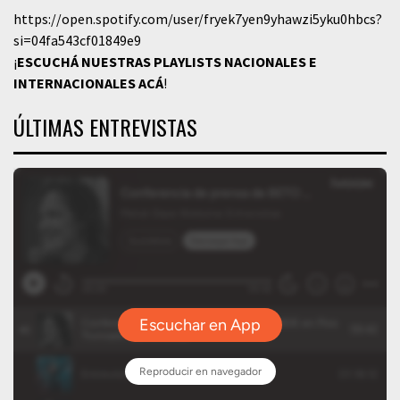
https://open.spotify.com/user/fryek7yen9yhawzi5yku0hbcs?
si=04fa543cf01849e9
¡
ESCUCHÁ NUESTRAS PLAYLISTS NACIONALES E
INTERNACIONALES
ACÁ
!
ÚLTIMAS ENTREVISTAS