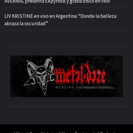
AVERNAL presenta Ekpyrosis y graba disco en vivo
LIV KRISTINE en vivo en Argentina: “Donde la belleza
abraza la oscuridad”
M
SITIO OFICIAL
WE