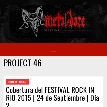
Skip
to
M
content
SITIO OFICIAL
Primary
Menu
WE
PROJECT 46
COBERTURAS
Cobertura del FESTIVAL ROCK IN
RIO 2015 | 24 de Septiembre | Día
2