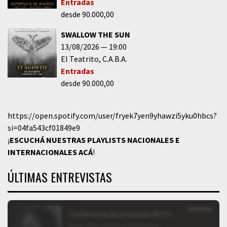
Entradas
desde 90.000,00
SWALLOW THE SUN
13/08/2026
19:00
El Teatrito
C.A.B.A.
Entradas
desde 90.000,00
https://open.spotify.com/user/fryek7yen9yhawzi5yku0hbcs?
si=04fa543cf01849e9
¡
ESCUCHÁ NUESTRAS PLAYLISTS NACIONALES E
INTERNACIONALES
ACÁ
!
ÚLTIMAS ENTREVISTAS