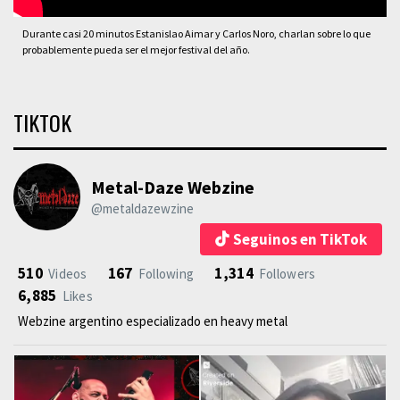
Durante casi 20 minutos Estanislao Aimar y Carlos Noro, charlan sobre lo que
probablemente pueda ser el mejor festival del año.
TIKTOK
Metal-Daze Webzine
@metaldazewzine
Seguinos en TikTok
510
167
1,314
Videos
Following
Followers
6,885
Likes
Webzine argentino especializado en heavy metal