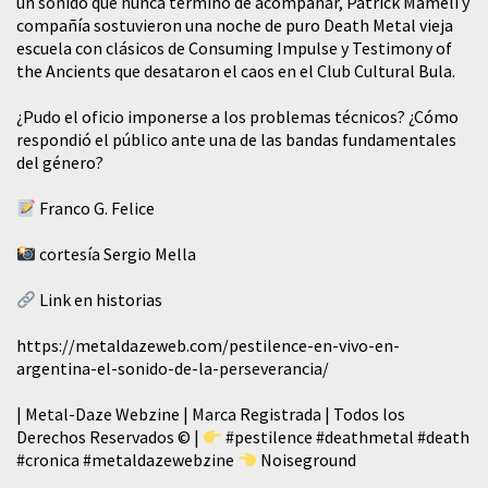
un sonido que nunca terminó de acompañar, Patrick Mameli y
compañía sostuvieron una noche de puro Death Metal vieja
escuela con clásicos de Consuming Impulse y Testimony of
the Ancients que desataron el caos en el Club Cultural Bula.
¿Pudo el oficio imponerse a los problemas técnicos? ¿Cómo
respondió el público ante una de las bandas fundamentales
del género?
Franco G. Felice
cortesía Sergio Mella
Link en historias
https://metaldazeweb.com/pestilence-en-vivo-en-
argentina-el-sonido-de-la-perseverancia/
| Metal-Daze Webzine | Marca Registrada | Todos los
Derechos Reservados © |
#pestilence
#deathmetal
#death
#cronica
#metaldazewebzine
Noiseground