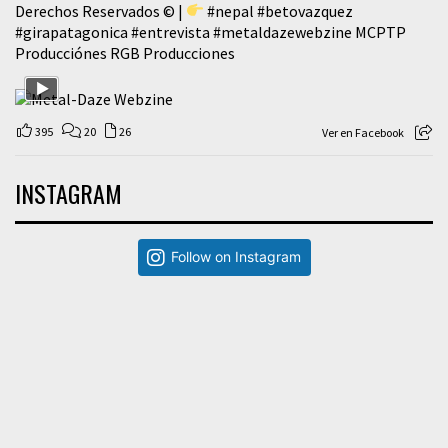
Derechos Reservados © |
#nepal
#betovazquez
#girapatagonica
#entrevista
#metaldazewebzine
MCPTP
Producciónes RGB Producciones
395
20
26
Ver en Facebook
INSTAGRAM
Follow on Instagram