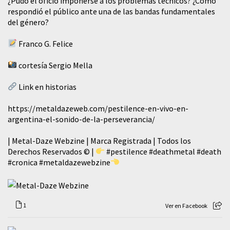
¿Pudo el oficio imponerse a los problemas técnicos? ¿Cómo
respondió el público ante una de las bandas fundamentales
del género?
Franco G. Felice
cortesía Sergio Mella
Link en historias
https://metaldazeweb.com/pestilence-en-vivo-en-
argentina-el-sonido-de-la-perseverancia/
| Metal-Daze Webzine | Marca Registrada | Todos los
Derechos Reservados © |
#pestilence
#deathmetal
#death
#cronica
#metaldazewebzine
1
Ver en Facebook