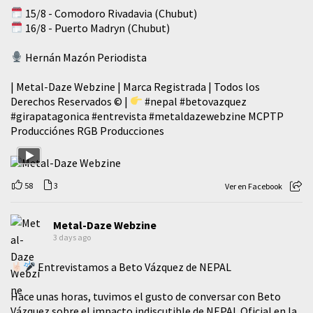
15/8 - Comodoro Rivadavia (Chubut)
16/8 - Puerto Madryn (Chubut)
Hernán Mazón Periodista
| Metal-Daze Webzine | Marca Registrada | Todos los
Derechos Reservados © |
#nepal
#betovazquez
#girapatagonica
#entrevista
#metaldazewebzine
MCPTP
Producciónes RGB Producciones
58
3
Ver en Facebook
Metal-Daze Webzine
3 days ago
Entrevistamos a Beto Vázquez de NEPAL
Hace unas horas, tuvimos el gusto de conversar con Beto
Vázquez sobre el impacto indiscutible de NEPAL Oficial en la