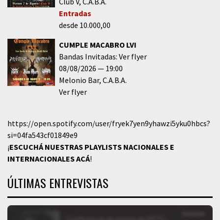
Club V
C.A.B.A.
Entradas
desde 10.000,00
CUMPLE MACABRO LVI
Bandas Invitadas: Ver flyer
08/08/2026
19:00
Melonio Bar
C.A.B.A.
Ver flyer
https://open.spotify.com/user/fryek7yen9yhawzi5yku0hbcs?
si=04fa543cf01849e9
¡
ESCUCHÁ NUESTRAS PLAYLISTS NACIONALES E
INTERNACIONALES
ACÁ
!
ÚLTIMAS ENTREVISTAS