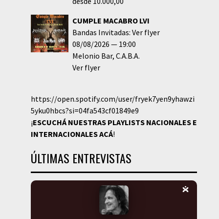
desde 10.000,00
CUMPLE MACABRO LVI
Bandas Invitadas: Ver flyer
08/08/2026
19:00
Melonio Bar
C.A.B.A.
Ver flyer
https://open.spotify.com/user/fryek7yen9yhawzi
5yku0hbcs?si=04fa543cf01849e9
¡
ESCUCHÁ NUESTRAS PLAYLISTS NACIONALES E
INTERNACIONALES
ACÁ
!
ÚLTIMAS ENTREVISTAS