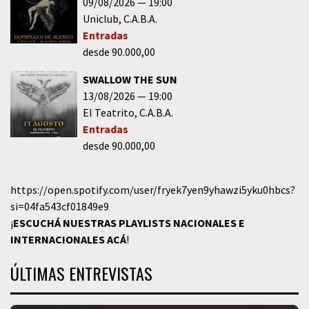
09/08/2026
19:00
Uniclub
C.A.B.A.
Entradas
desde 90.000,00
SWALLOW THE SUN
13/08/2026
19:00
El Teatrito
C.A.B.A.
Entradas
desde 90.000,00
https://open.spotify.com/user/fryek7yen9yhawzi5yku0hbcs?
si=04fa543cf01849e9
¡
ESCUCHÁ NUESTRAS PLAYLISTS NACIONALES E
INTERNACIONALES
ACÁ
!
ÚLTIMAS ENTREVISTAS