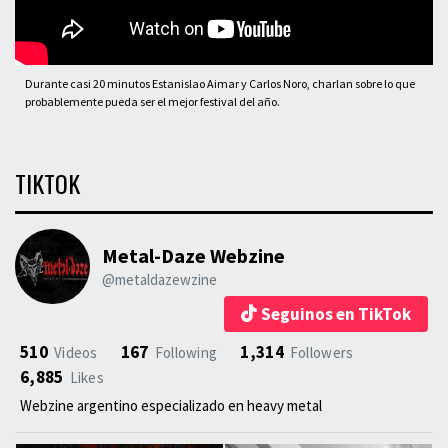
Durante casi 20 minutos Estanislao Aimar y Carlos Noro, charlan sobre lo que
probablemente pueda ser el mejor festival del año.
TIKTOK
Metal-Daze Webzine
@metaldazewzine
Seguinos en TikTok
510
167
1,314
Videos
Following
Followers
6,885
Likes
Webzine argentino especializado en heavy metal