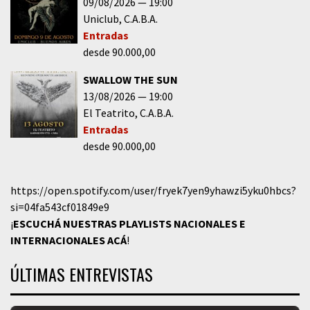
09/08/2026
19:00
Uniclub
C.A.B.A.
Entradas
desde 90.000,00
SWALLOW THE SUN
13/08/2026
19:00
El Teatrito
C.A.B.A.
Entradas
desde 90.000,00
https://open.spotify.com/user/fryek7yen9yhawzi5yku0hbcs?
si=04fa543cf01849e9
¡
ESCUCHÁ NUESTRAS PLAYLISTS NACIONALES E
INTERNACIONALES
ACÁ
!
ÚLTIMAS ENTREVISTAS