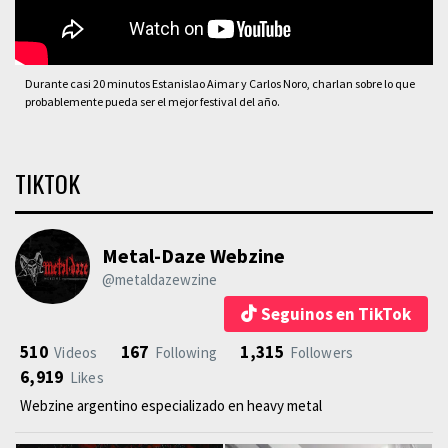
Durante casi 20 minutos Estanislao Aimar y Carlos Noro, charlan sobre lo que
probablemente pueda ser el mejor festival del año.
TIKTOK
Metal-Daze Webzine
@metaldazewzine
Seguinos en TikTok
510
167
1,315
Videos
Following
Followers
6,919
Likes
Webzine argentino especializado en heavy metal