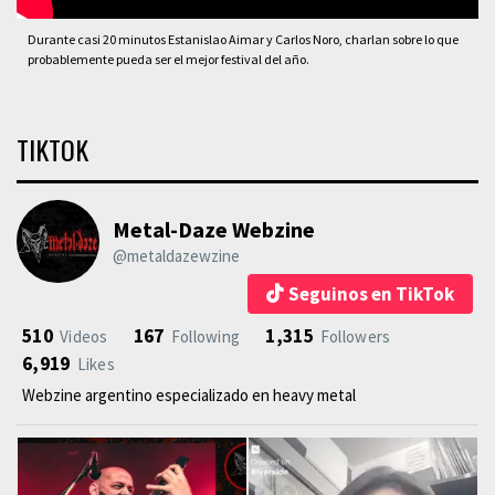
Durante casi 20 minutos Estanislao Aimar y Carlos Noro, charlan sobre lo que
probablemente pueda ser el mejor festival del año.
TIKTOK
Metal-Daze Webzine
@metaldazewzine
Seguinos en TikTok
510
167
1,315
Videos
Following
Followers
6,919
Likes
Webzine argentino especializado en heavy metal