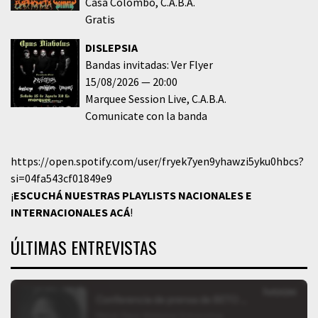
Casa Colombo
C.A.B.A.
Gratis
DISLEPSIA
Bandas invitadas: Ver Flyer
15/08/2026
20:00
Marquee Session Live
C.A.B.A.
Comunicate con la banda
https://open.spotify.com/user/fryek7yen9yhawzi5yku0hbcs?
si=04fa543cf01849e9
¡
ESCUCHÁ NUESTRAS PLAYLISTS NACIONALES E
INTERNACIONALES
ACÁ
!
ÚLTIMAS ENTREVISTAS