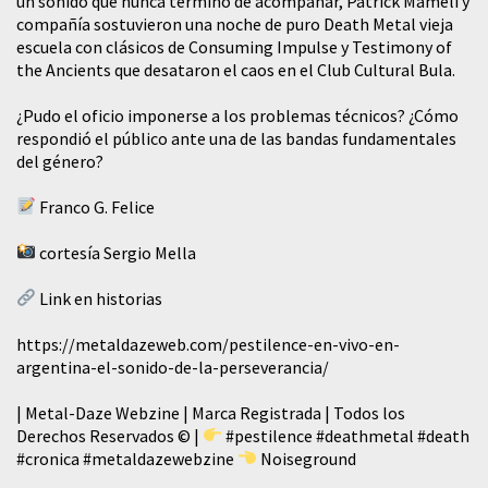
un sonido que nunca terminó de acompañar, Patrick Mameli y
compañía sostuvieron una noche de puro Death Metal vieja
escuela con clásicos de Consuming Impulse y Testimony of
the Ancients que desataron el caos en el Club Cultural Bula.
¿Pudo el oficio imponerse a los problemas técnicos? ¿Cómo
respondió el público ante una de las bandas fundamentales
del género?
Franco G. Felice
cortesía Sergio Mella
Link en historias
https://metaldazeweb.com/pestilence-en-vivo-en-
argentina-el-sonido-de-la-perseverancia/
| Metal-Daze Webzine | Marca Registrada | Todos los
Derechos Reservados © |
#pestilence
#deathmetal
#death
#cronica
#metaldazewebzine
Noiseground