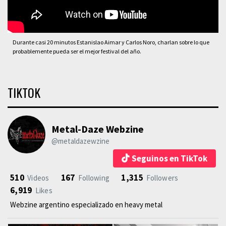
Durante casi 20 minutos Estanislao Aimar y Carlos Noro, charlan sobre lo que
probablemente pueda ser el mejor festival del año.
TIKTOK
Metal-Daze Webzine
@metaldazewzine
Seguinos en TikTok
510
167
1,315
Videos
Following
Followers
6,919
Likes
Webzine argentino especializado en heavy metal