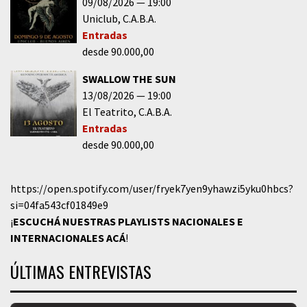
09/08/2026
19:00
Uniclub
C.A.B.A.
Entradas
desde 90.000,00
SWALLOW THE SUN
13/08/2026
19:00
El Teatrito
C.A.B.A.
Entradas
desde 90.000,00
https://open.spotify.com/user/fryek7yen9yhawzi5yku0hbcs?
si=04fa543cf01849e9
¡
ESCUCHÁ NUESTRAS PLAYLISTS NACIONALES E
INTERNACIONALES
ACÁ
!
ÚLTIMAS ENTREVISTAS