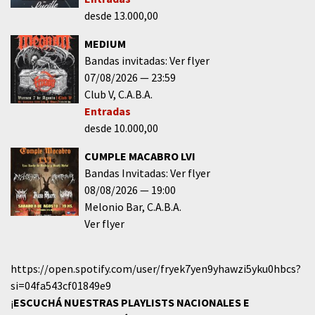
desde 13.000,00
MEDIUM
Bandas invitadas: Ver flyer
07/08/2026
23:59
Club V
C.A.B.A.
Entradas
desde 10.000,00
CUMPLE MACABRO LVI
Bandas Invitadas: Ver flyer
08/08/2026
19:00
Melonio Bar
C.A.B.A.
Ver flyer
https://open.spotify.com/user/fryek7yen9yhawzi5yku0hbcs?
si=04fa543cf01849e9
¡
ESCUCHÁ NUESTRAS PLAYLISTS NACIONALES E