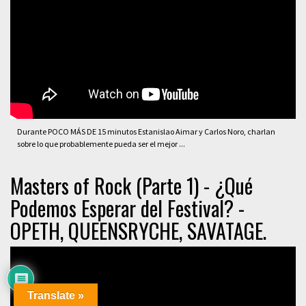
Durante POCO MÁS DE 15 minutos Estanislao Aimar y Carlos Noro, charlan
sobre lo que probablemente pueda ser el mejor ...
Masters of Rock (Parte 1) - ¿Qué
Podemos Esperar del Festival? -
OPETH, QUEENSRYCHE, SAVATAGE.
Translate »