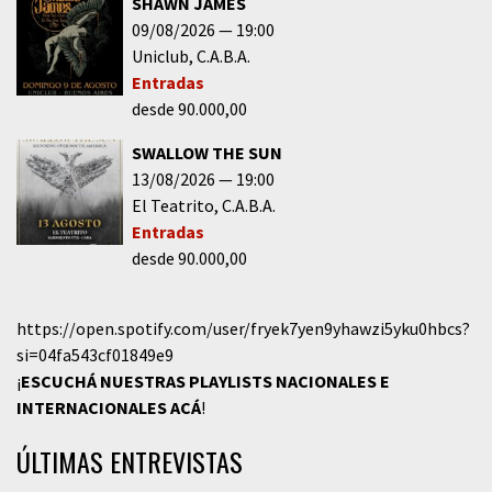
SHAWN JAMES
09/08/2026
19:00
Uniclub
C.A.B.A.
Entradas
desde 90.000,00
SWALLOW THE SUN
13/08/2026
19:00
El Teatrito
C.A.B.A.
Entradas
desde 90.000,00
https://open.spotify.com/user/fryek7yen9yhawzi5yku0hbcs?
si=04fa543cf01849e9
¡
ESCUCHÁ NUESTRAS PLAYLISTS NACIONALES E
INTERNACIONALES
ACÁ
!
ÚLTIMAS ENTREVISTAS