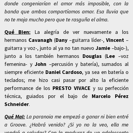
donde congeniarían el amor más imposible, con la
banda que ambos compartíamos amar. Esa lluvia que
no te moja mucho pero que te rasguña el alma.
Qué Bien:
La alegría de ver nuevamente a los
hermanos
Cavanagh
(
Dany
–guitarra líder-,
Vincent
–
guitarra y voz-, junto al ya no tan nuevo
Jamie
–bajo-),
junto a los también hermanos
Douglas
(
Lee
–voz
femenina- y
John
–percusión y batería), sumados al
siempre eficiente
Daniel Cardoso
, ya sea en batería o
teclados; me hizo casi pasar por alto la eficiente
performance de los
PRESTO VIVACE
y su perfección
técnica, guiados por el bajo de
Marcelo Pérez
Schneider
.
Qué Mal:
La paranoia me empezó a ganar ni bien entré
a Groove. ¿Habrá venido? ¿Si yo no la veo, ella me
vendrá a saludar? Con la madurez de un adolescente