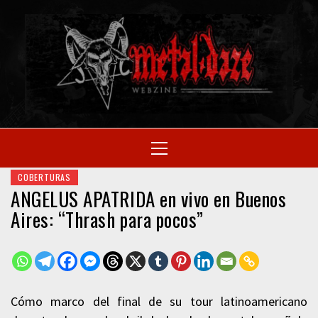
Skip
to
M
content
SITIO OFICIAL
Primary
Menu
WE
COBERTURAS
ANGELUS APATRIDA en vivo en Buenos
Aires: “Thrash para pocos”
Cómo marco del final de su tour latinoamericano