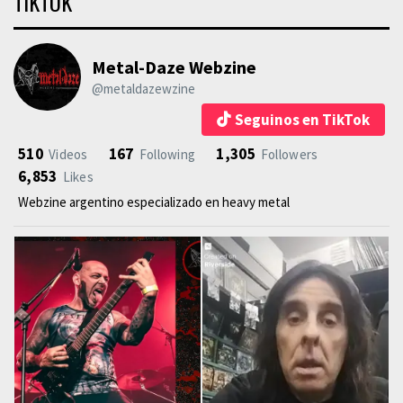
TIKTOK
Metal-Daze Webzine
@metaldazewzine
Seguinos en TikTok
510
167
1,305
Videos
Following
Followers
6,853
Likes
Webzine argentino especializado en heavy metal