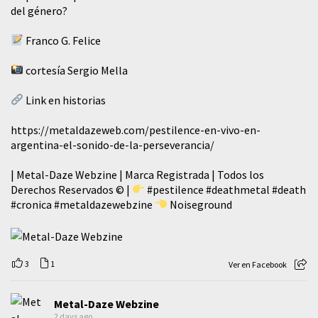
del género?
Franco G. Felice
cortesía Sergio Mella
Link en historias
https://metaldazeweb.com/pestilence-en-vivo-en-
argentina-el-sonido-de-la-perseverancia/
| Metal-Daze Webzine | Marca Registrada | Todos los
Derechos Reservados © |
#pestilence
#deathmetal
#death
#cronica
#metaldazewebzine
Noiseground
3
1
Ver en Facebook
Metal-Daze Webzine
2 days ago