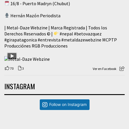
16/8 - Puerto Madryn (Chubut)
Hernán Mazón Periodista
| Metal-Daze Webzine | Marca Registrada | Todos los
Derechos Reservados © |
#nepal
#betovazquez
#girapatagonica
#entrevista
#metaldazewebzine
MCPTP
Producciónes RGB Producciones
70
3
Ver en Facebook
INSTAGRAM
Follow on Instagram