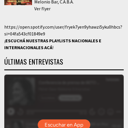
Melonio Bar
C.A.B.A.
Ver flyer
https://open.spotify.com/user/fryek7yen9yhawzi5yku0hbcs?
si=04fa543cf01849e9
¡
ESCUCHÁ NUESTRAS PLAYLISTS NACIONALES E
INTERNACIONALES
ACÁ
!
ÚLTIMAS ENTREVISTAS