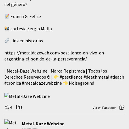
del género?
Franco G. Felice
cortesía Sergio Mella
Link en historias
https://metaldazeweb.com/pestilence-en-vivo-en-
argentina-el-sonido-de-la-perseverancia/
| Metal-Daze Webzine | Marca Registrada | Todos los
Derechos Reservados © |
#pestilence
#deathmetal
#death
#cronica
#metaldazewebzine
Noiseground
4
1
Ver en Facebook
Metal-Daze Webzine
4 days ago