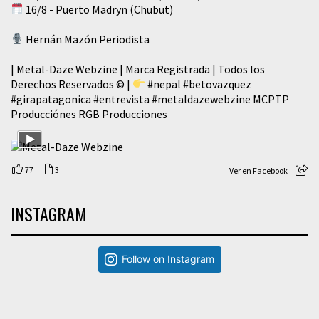
16/8 - Puerto Madryn (Chubut)
Hernán Mazón Periodista
| Metal-Daze Webzine | Marca Registrada | Todos los
Derechos Reservados © |
#nepal
#betovazquez
#girapatagonica
#entrevista
#metaldazewebzine
MCPTP
Producciónes RGB Producciones
77
3
Ver en Facebook
INSTAGRAM
Follow on Instagram