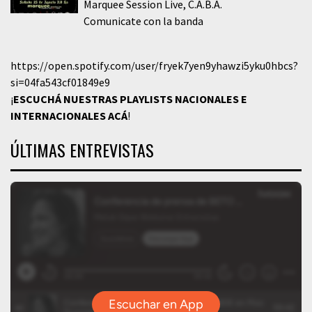
Marquee Session Live
C.A.B.A.
Comunicate con la banda
https://open.spotify.com/user/fryek7yen9yhawzi5yku0hbcs?
si=04fa543cf01849e9
¡
ESCUCHÁ NUESTRAS PLAYLISTS NACIONALES E
INTERNACIONALES
ACÁ
!
ÚLTIMAS ENTREVISTAS