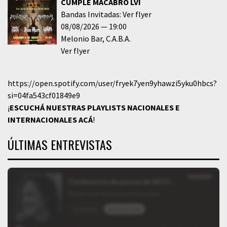
CUMPLE MACABRO LVI
Bandas Invitadas: Ver flyer
08/08/2026
19:00
Melonio Bar
C.A.B.A.
Ver flyer
https://open.spotify.com/user/fryek7yen9yhawzi5yku0hbcs?
si=04fa543cf01849e9
¡
ESCUCHÁ NUESTRAS PLAYLISTS NACIONALES E
INTERNACIONALES
ACÁ
!
ÚLTIMAS ENTREVISTAS