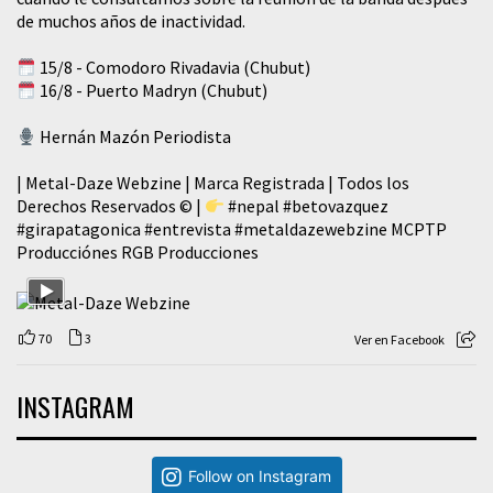
de muchos años de inactividad.
15/8 - Comodoro Rivadavia (Chubut)
16/8 - Puerto Madryn (Chubut)
Hernán Mazón Periodista
| Metal-Daze Webzine | Marca Registrada | Todos los
Derechos Reservados © |
#nepal
#betovazquez
#girapatagonica
#entrevista
#metaldazewebzine
MCPTP
Producciónes RGB Producciones
70
3
Ver en Facebook
INSTAGRAM
Follow on Instagram