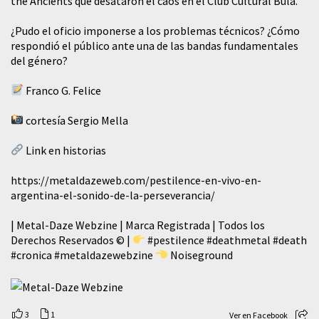
the Ancients que desataron el caos en el Club Cultural Bula.
¿Pudo el oficio imponerse a los problemas técnicos? ¿Cómo
respondió el público ante una de las bandas fundamentales
del género?
Franco G. Felice
cortesía Sergio Mella
Link en historias
https://metaldazeweb.com/pestilence-en-vivo-en-
argentina-el-sonido-de-la-perseverancia/
| Metal-Daze Webzine | Marca Registrada | Todos los
Derechos Reservados © |
#pestilence
#deathmetal
#death
#cronica
#metaldazewebzine
Noiseground
3
1
Ver en Facebook