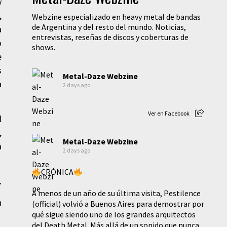
y
,
Webzine especializado en heavy metal de bandas
de Argentina y del resto del mundo. Noticias,
a
entrevistas, reseñas de discos y coberturas de
o
shows.
e
s
Metal-Daze Webzine
a
2 days ago
Ver en Facebook
l
,
Metal-Daze Webzine
a
2 days ago
CRÓNICA
.
A menos de un año de su última visita, Pestilence
n
(official) volvió a Buenos Aires para demostrar por
qué sigue siendo uno de los grandes arquitectos
del Death Metal. Más allá de un sonido que nunca