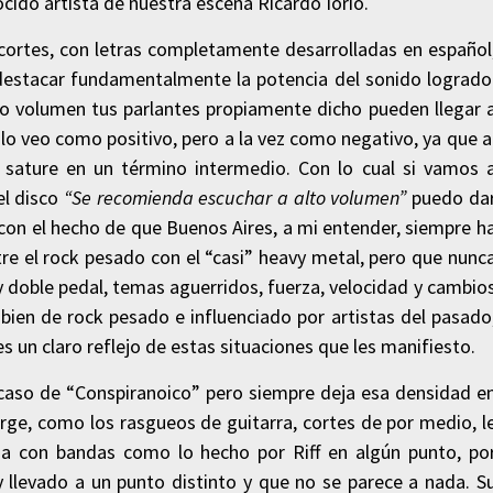
cido artista de nuestra escena Ricardo Iorio.
cortes, con letras completamente desarrolladas en español
estacar fundamentalmente la potencia del sonido logrado
jo volumen tus parlantes propiamente dicho pueden llegar 
 lo veo como positivo, pero a la vez como negativo, ya que a
sature en un término intermedio. Con lo cual si vamos 
el disco
“Se recomienda escuchar a alto volumen”
puedo da
r con el hecho de que Buenos Aires, a mi entender, siempre h
tre el rock pesado con el “casi” heavy metal, pero que nunc
ay doble pedal, temas aguerridos, fuerza, velocidad y cambio
s bien de rock pesado e influenciado por artistas del pasado
s un claro reflejo de estas situaciones que les manifiesto.
 caso de “Conspiranoico” pero siempre deja esa densidad e
orge, como los rasgueos de guitarra, cortes de por medio, l
a con bandas como lo hecho por Riff en algún punto, po
 llevado a un punto distinto y que no se parece a nada. S