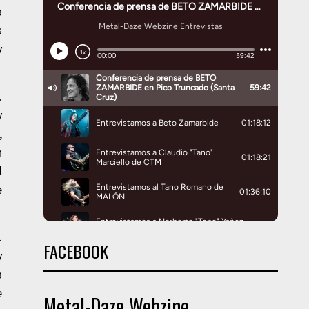
a
s
y
.
y
,
n
l
e
.
FACEBOOK
y
a
e
Metal-Daze Webzine