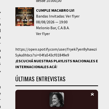
desde 10.000,00
CUMPLE MACABRO LVI
,
Bandas Invitadas: Ver flyer
.
08/08/2026
19:00
a
Melonio Bar
C.A.B.A.
l
Ver flyer
a
r
https://open.spotify.com/user/fryek7yen9yhawzi
a
5yku0hbcs?si=04fa543cf01849e9
a
¡
ESCUCHÁ NUESTRAS PLAYLISTS NACIONALES E
s
INTERNACIONALES
ACÁ
!
,
ÚLTIMAS ENTREVISTAS
n
e
r
u