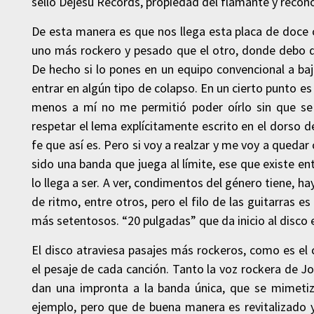
sello Dejesu Records, propiedad del flamante y recono
De esta manera es que nos llega esta placa de doce 
uno más rockero y pesado que el otro, donde debo d
De hecho si lo pones en un equipo convencional a ba
entrar en algún tipo de colapso. En un cierto punto es
menos a mí no me permitió poder oírlo sin que se 
respetar el lema explícitamente escrito en el dorso d
fe que así es. Pero si voy a realzar y me voy a queda
sido una banda que juega al límite, ese que existe en
lo llega a ser. A ver, condimentos del género tiene, h
de ritmo, entre otros, pero el filo de las guitarras e
más setentosos. “20 pulgadas” que da inicio al disco e
El disco atraviesa pasajes más rockeros, como es el
el pesaje de cada canción. Tanto la voz rockera de J
dan una impronta a la banda única, que se mimetiz
ejemplo, pero que de buena manera es revitalizado y