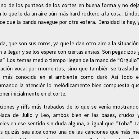
 uno de los punteos de los cortes en buena forma y no dej
lo que le da un aire aún más hard rockero a la cosa. Lindo
ce que la banda navegue por otra esfera. Densidad la hay, 
, que son sus coros, ya que le dan otro aire a la situación
 llegar y se los espera con ciertas ansias. Son pegadizos 
s”. Los temas medio tiempo llegan de la mano de “Orgullo”
nación vocal por momentos, sino que también se traslada
a, más conocida en el ambiente como dark. Así todo e
lamando la atención lo melódicamente bien compuesta qu
oner inicialmente en el corte.
uaciones y riffs más trabados de lo que se venía mostrando
placa de Julio y Leo, ambos bien en las bases, crudos 
eles en ese sentido sin duda alguna, al igual que “Toba”. L
es quizás sea alce como una de las canciones que más m