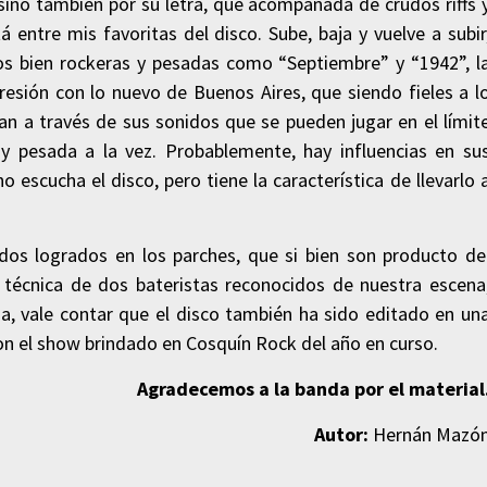
 sino también por su letra, que acompañada de crudos riffs 
á entre mis favoritas del disco. Sube, baja y vuelve a subir
 dos bien rockeras y pesadas como “Septiembre” y “1942”, l
resión con lo nuevo de Buenos Aires, que siendo fieles a l
n a través de sus sonidos que se pueden jugar en el límit
y pesada a la vez. Probablemente, hay influencias en su
escucha el disco, pero tiene la característica de llevarlo 
os logrados en los parches, que si bien son producto de
a técnica de dos bateristas reconocidos de nuestra escena
sa, vale contar que el disco también ha sido editado en un
con el show brindado en Cosquín Rock del año en curso.
Agradecemos a la banda por el material
Autor:
Hernán Mazó