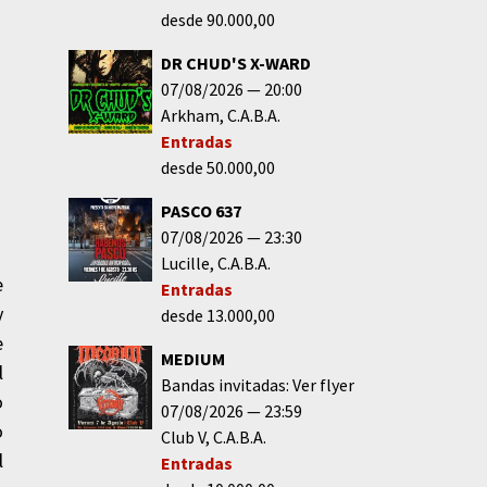
desde 90.000,00
DR CHUD'S X-WARD
07/08/2026
20:00
Arkham
C.A.B.A.
Entradas
desde 50.000,00
PASCO 637
07/08/2026
23:30
Lucille
C.A.B.A.
e
Entradas
y
desde 13.000,00
e
MEDIUM
l
Bandas invitadas: Ver flyer
o
07/08/2026
23:59
o
Club V
C.A.B.A.
l
Entradas