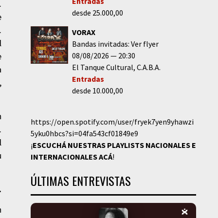
Entradas
.
desde 25.000,00
e
.
VORAX
l
Bandas invitadas: Ver flyer
08/08/2026
20:30
e
El Tanque Cultural
C.A.B.A.
a
Entradas
,
desde 10.000,00
n
https://open.spotify.com/user/fryek7yen9yhawzi
.
5yku0hbcs?si=04fa543cf01849e9
l
¡
ESCUCHÁ NUESTRAS PLAYLISTS NACIONALES E
u
INTERNACIONALES
ACÁ
!
ÚLTIMAS ENTREVISTAS
.
n