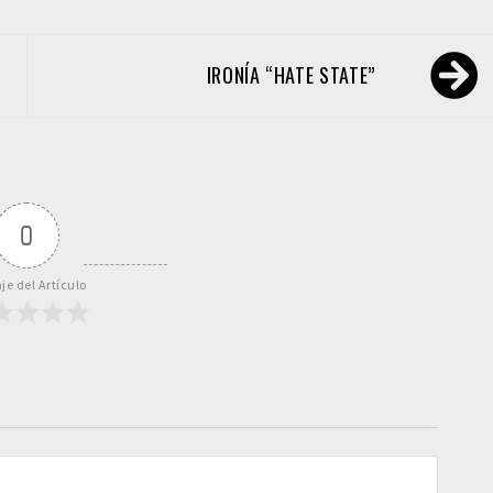
IRONÍA “HATE STATE”
0
je del Artículo