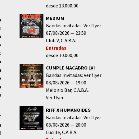
desde 13.000,00
MEDIUM
a
Bandas invitadas: Ver flyer
s
07/08/2026
23:59
n
Club V
C.A.B.A.
o
Entradas
s
desde 10.000,00
n
CUMPLE MACABRO LVI
n
Bandas Invitadas: Ver flyer
e
08/08/2026
19:00
a
Melonio Bar
C.A.B.A.
e
Ver flyer
RIFF X HUMANOIDES
r
Bandas invitadas: Ver flyer
a
08/08/2026
20:00
Lucille
C.A.B.A.
d