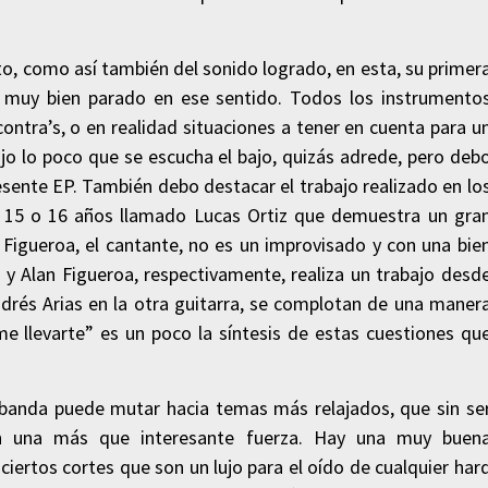
to, como así también del sonido logrado, en esta, su primer
ga muy bien parado en ese sentido. Todos los instrumento
ontra’s, o en realidad situaciones a tener en cuenta para u
jo lo poco que se escucha el bajo, quizás adrede, pero deb
sente EP. También debo destacar el trabajo realizado en lo
de 15 o 16 años llamado Lucas Ortiz que demuestra un gra
 Figueroa, el cantante, no es un improvisado y con una bie
 y Alan Figueroa, respectivamente, realiza un trabajo desd
ndrés Arias en la otra guitarra, se complotan de una maner
me llevarte” es un poco la síntesis de estas cuestiones qu
 banda puede mutar hacia temas más relajados, que sin se
an una más que interesante fuerza. Hay una muy buen
ciertos cortes que son un lujo para el oído de cualquier har