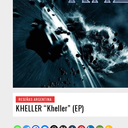
RESEÑAS ARGENTINA
KHELLER “Kheller” (EP)