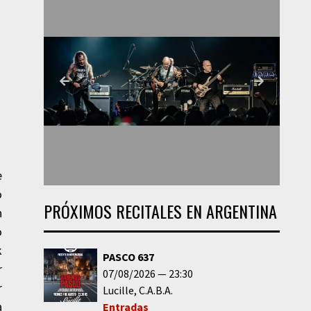
e
o
PRÓXIMOS RECITALES EN ARGENTINA
n
o
k
PASCO 637
r
07/08/2026
23:30
r
Lucille
C.A.B.A.
a
Entradas