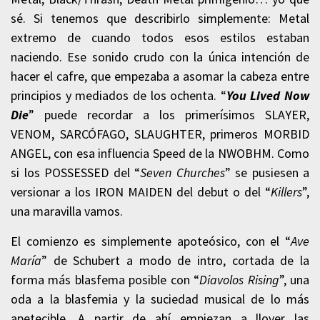
sé. Si tenemos que describirlo simplemente: Metal
extremo de cuando todos esos estilos estaban
naciendo. Ese sonido crudo con la única intención de
hacer el cafre, que empezaba a asomar la cabeza entre
principios y mediados de los ochenta. “
You Lived Now
Die
” puede recordar a los primerísimos SLAYER,
VENOM, SARCÓFAGO, SLAUGHTER, primeros MORBID
ANGEL, con esa influencia Speed de la NWOBHM. Como
si los POSSESSED del “
Seven Churches
” se pusiesen a
versionar a los IRON MAIDEN del debut o del “
Killers
”,
una maravilla vamos.
El comienzo es simplemente apoteósico, con el “
Ave
María
” de Schubert a modo de intro, cortada de la
forma más blasfema posible con “
Diavolos Rising
”, una
oda a la blasfemia y la suciedad musical de lo más
apetecible. A partir de ahí empiezan a llover las