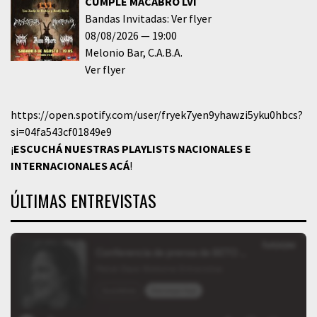
CUMPLE MACABRO LVI
Bandas Invitadas: Ver flyer
08/08/2026
19:00
Melonio Bar
C.A.B.A.
Ver flyer
https://open.spotify.com/user/fryek7yen9yhawzi5yku0hbcs?
si=04fa543cf01849e9
¡
ESCUCHÁ NUESTRAS PLAYLISTS NACIONALES E
INTERNACIONALES
ACÁ
!
ÚLTIMAS ENTREVISTAS