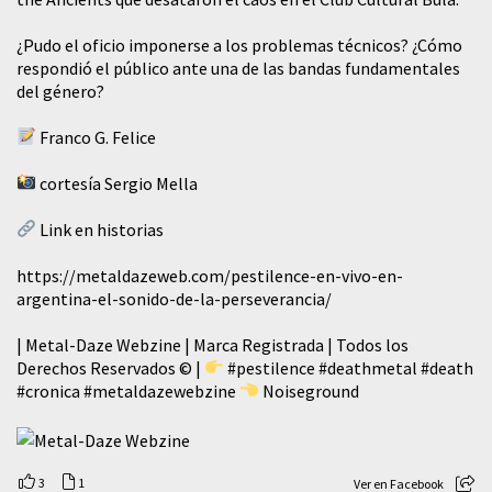
¿Pudo el oficio imponerse a los problemas técnicos? ¿Cómo
respondió el público ante una de las bandas fundamentales
del género?
Franco G. Felice
cortesía Sergio Mella
Link en historias
https://metaldazeweb.com/pestilence-en-vivo-en-
argentina-el-sonido-de-la-perseverancia/
| Metal-Daze Webzine | Marca Registrada | Todos los
Derechos Reservados © |
#pestilence
#deathmetal
#death
#cronica
#metaldazewebzine
Noiseground
3
1
Ver en Facebook