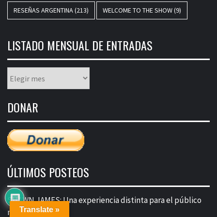
RESEÑAS ARGENTINA
(213)
WELCOME TO THE SHOW
(9)
LISTADO MENSUAL DE ENTRADAS
Listado
mensual
de
DONAR
entradas
ÚLTIMOS POSTEOS
SHAWN JAMES: Una experiencia distinta para el público
Translate »
metalero