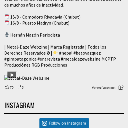
de muchos años de inactividad.
15/8 - Comodoro Rivadavia (Chubut)
16/8 - Puerto Madryn (Chubut)
Hernán Mazón Periodista
| Metal-Daze Webzine | Marca Registrada | Todos los
Derechos Reservados © |
#nepal
#betovazquez
#girapatagonica
#entrevista
#metaldazewebzine
MCPTP
Producciónes RGB Producciones
70
3
Ver en Facebook
INSTAGRAM
Follow on Instagram