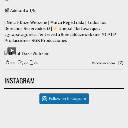
Adelanto 1/5
| Metal-Daze Webzine | Marca Registrada | Todos los
Derechos Reservados © |
#nepal
#betovazquez
#girapatagonica
#entrevista
#metaldazewebzine
MCPTP
Producciónes RGB Producciones
395
20
26
Ver en Facebook
INSTAGRAM
Follow on Instagram