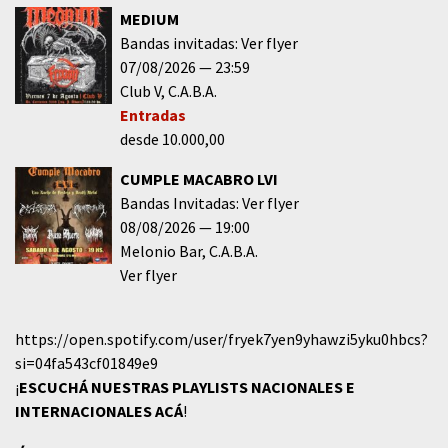
MEDIUM
Bandas invitadas: Ver flyer
07/08/2026
23:59
Club V
C.A.B.A.
Entradas
desde 10.000,00
CUMPLE MACABRO LVI
Bandas Invitadas: Ver flyer
08/08/2026
19:00
Melonio Bar
C.A.B.A.
Ver flyer
https://open.spotify.com/user/fryek7yen9yhawzi5yku0hbcs?
si=04fa543cf01849e9
¡
ESCUCHÁ NUESTRAS PLAYLISTS NACIONALES E
INTERNACIONALES
ACÁ
!