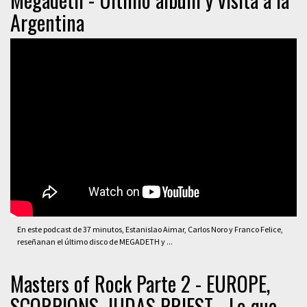
Argentina
En este podcast de 37 minutos, Estanislao Aimar, Carlos Noro y Franco Felice,
reseñanan el último disco de MEGADETH y ...
Masters of Rock Parte 2 - EUROPE,
SCORPIONS, JUDAS PRIEST - Lo que