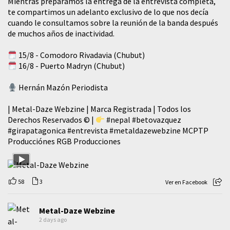
Mientras preparamos la entrega de la entrevista completa,
te compartimos un adelanto exclusivo de lo que nos decía
cuando le consultamos sobre la reunión de la banda después
de muchos años de inactividad.
15/8 - Comodoro Rivadavia (Chubut)
16/8 - Puerto Madryn (Chubut)
Hernán Mazón Periodista
| Metal-Daze Webzine | Marca Registrada | Todos los
Derechos Reservados © |
#nepal
#betovazquez
#girapatagonica
#entrevista
#metaldazewebzine
MCPTP
Producciónes RGB Producciones
58
3
Ver en Facebook
Metal-Daze Webzine
2 days ago