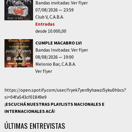
Bandas invitadas: Ver flyer
07/08/2026
23:59
Club V
C.A.B.A.
Entradas
desde 10.000,00
CUMPLE MACABRO LVI
Bandas Invitadas: Ver flyer
08/08/2026
19:00
Melonio Bar
C.A.B.A.
Ver flyer
https://open.spotify.com/user/fryek7yen9yhawzi5yku0hbcs?
si=04fa543cf01849e9
¡
ESCUCHÁ NUESTRAS PLAYLISTS NACIONALES E
INTERNACIONALES
ACÁ
!
ÚLTIMAS ENTREVISTAS