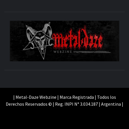
M
SITIO OFICIAL
WE
| Metal-Daze Webzine | Marca Registrada | Todos los
Derechos Reservados © | Reg. INPI N° 3.034.187 | Argentina |