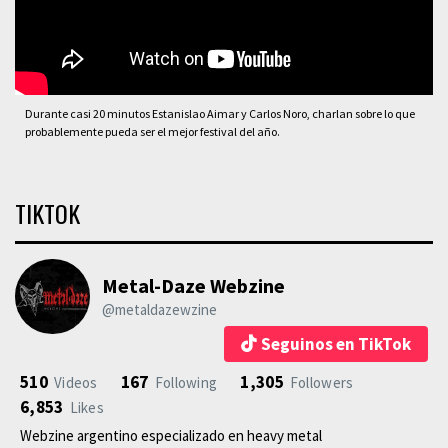
Durante casi 20 minutos Estanislao Aimar y Carlos Noro, charlan sobre lo que
probablemente pueda ser el mejor festival del año.
TIKTOK
Metal-Daze Webzine
@metaldazewzine
Seguinos en TikTok
510
167
1,305
Videos
Following
Followers
6,853
Likes
Webzine argentino especializado en heavy metal