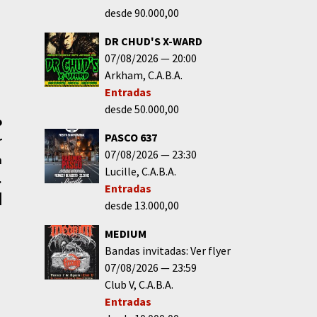
desde 90.000,00
DR CHUD'S X-WARD
07/08/2026
20:00
Arkham
C.A.B.A.
Entradas
desde 50.000,00
o
PASCO 637
r
07/08/2026
23:30
a
Lucille
C.A.B.A.
.
Entradas
|
desde 13.000,00
MEDIUM
Bandas invitadas: Ver flyer
07/08/2026
23:59
Club V
C.A.B.A.
Entradas