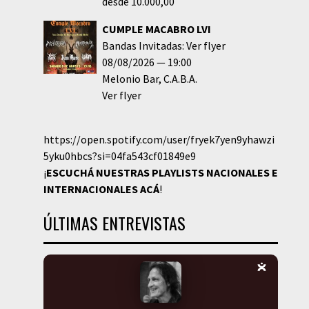
desde 10.000,00
CUMPLE MACABRO LVI
Bandas Invitadas: Ver flyer
08/08/2026
19:00
Melonio Bar
C.A.B.A.
Ver flyer
https://open.spotify.com/user/fryek7yen9yhawzi
5yku0hbcs?si=04fa543cf01849e9
¡
ESCUCHÁ NUESTRAS PLAYLISTS NACIONALES E
INTERNACIONALES
ACÁ
!
ÚLTIMAS ENTREVISTAS