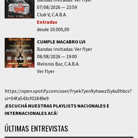
07/08/2026
23:59
Club V
C.A.B.A.
Entradas
desde 10.000,00
CUMPLE MACABRO LVI
Bandas Invitadas: Ver flyer
08/08/2026
19:00
Melonio Bar
C.A.B.A.
Ver flyer
https://open.spotify.com/user/fryek7yen9yhawzi5yku0hbcs?
si=04fa543cf01849e9
¡
ESCUCHÁ NUESTRAS PLAYLISTS NACIONALES E
INTERNACIONALES
ACÁ
!
ÚLTIMAS ENTREVISTAS