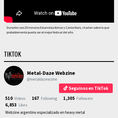
Durante casi 20 minutos Estanislao Aimar y Carlos Noro, charlan sobre lo que
probablemente pueda ser el mejor festival del año.
TIKTOK
Metal-Daze Webzine
@metaldazewzine
Seguinos en TikTok
510
167
1,305
Videos
Following
Followers
6,853
Likes
Webzine argentino especializado en heavy metal