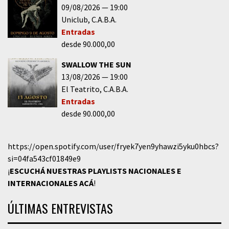
09/08/2026
19:00
Uniclub
C.A.B.A.
Entradas
desde 90.000,00
SWALLOW THE SUN
13/08/2026
19:00
El Teatrito
C.A.B.A.
Entradas
desde 90.000,00
https://open.spotify.com/user/fryek7yen9yhawzi5yku0hbcs?
si=04fa543cf01849e9
¡
ESCUCHÁ NUESTRAS PLAYLISTS NACIONALES E
INTERNACIONALES
ACÁ
!
ÚLTIMAS ENTREVISTAS