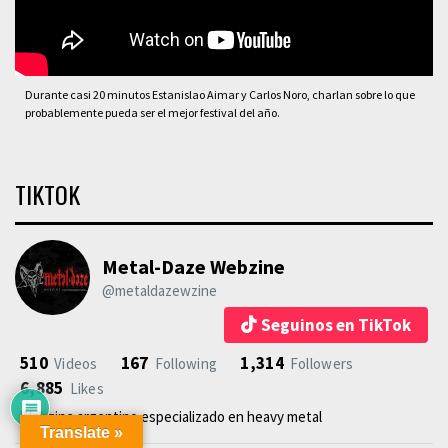
Durante casi 20 minutos Estanislao Aimar y Carlos Noro, charlan sobre lo que
probablemente pueda ser el mejor festival del año.
TIKTOK
Metal-Daze Webzine
@metaldazewzine
Seguinos en TikTok
510
167
1,314
Videos
Following
Followers
6,885
Likes
Webzine argentino especializado en heavy metal
Translate »