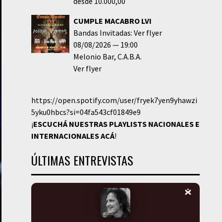
desde 10.000,00
CUMPLE MACABRO LVI
Bandas Invitadas: Ver flyer
08/08/2026
19:00
Melonio Bar
C.A.B.A.
Ver flyer
https://open.spotify.com/user/fryek7yen9yhawzi
5yku0hbcs?si=04fa543cf01849e9
¡
ESCUCHÁ NUESTRAS PLAYLISTS NACIONALES E
INTERNACIONALES
ACÁ
!
ÚLTIMAS ENTREVISTAS