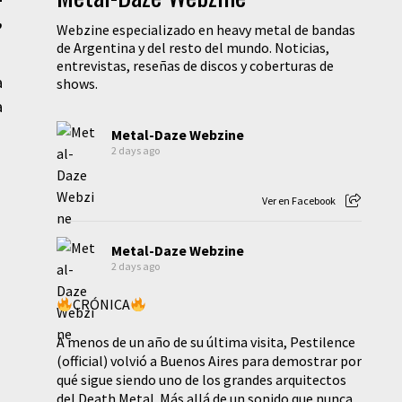
,
Webzine especializado en heavy metal de bandas
de Argentina y del resto del mundo. Noticias,
entrevistas, reseñas de discos y coberturas de
a
shows.
a
Metal-Daze Webzine
2 days ago
Ver en Facebook
Metal-Daze Webzine
2 days ago
CRÓNICA
A menos de un año de su última visita, Pestilence
(official) volvió a Buenos Aires para demostrar por
qué sigue siendo uno de los grandes arquitectos
del Death Metal. Más allá de un sonido que nunca