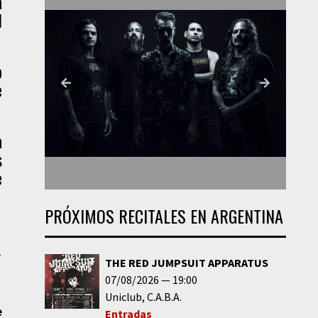
a
l
o
e
a
s
e
PRÓXIMOS RECITALES EN ARGENTINA
.
THE RED JUMPSUIT APPARATUS
07/08/2026
19:00
Uniclub
C.A.B.A.
e
Entradas