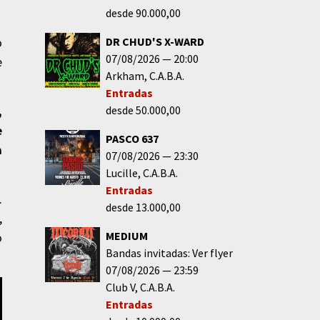
desde 90.000,00
DR CHUD'S X-WARD
o
07/08/2026
20:00
e
Arkham
C.A.B.A.
Entradas
desde 50.000,00
,
e
PASCO 637
a
07/08/2026
23:30
Lucille
C.A.B.A.
Entradas
.
desde 13.000,00
,
MEDIUM
o
Bandas invitadas: Ver flyer
07/08/2026
23:59
Club V
C.A.B.A.
Entradas