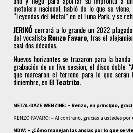
año y llegó para aportar su impronta a un
metalera nacional, habló de lo que se viene,
“Leyendas del Metal” en el Luna Park, y se refi
JERIKÓ
cerrará a lo grande un 2022 plagado 
del vocalista
Renzo Favaro
, tras el alejami
casi dos décadas.
Nuevos horizontes se trazaron para la banda q
grabación de un live session, el disco doble
“
que marcaron el terreno para lo que serán 
diciembre, en
El Teatrito
.
METAL-DAZE WEBZINE: – Renzo, en principio, graci
RENZO FAVARO: – Al contrario, gracias a ustedes por el
MDW: – ¿Cómo manejan las ansias por lo que se v