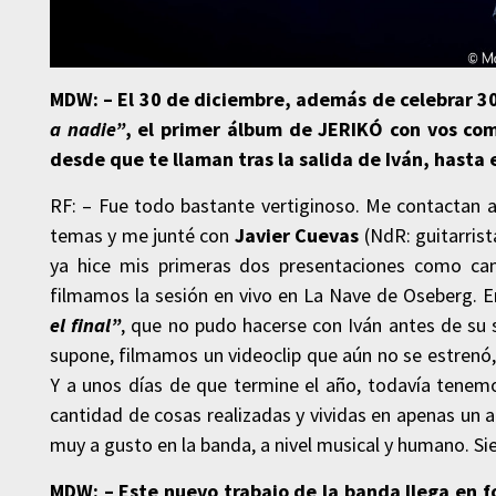
MDW: – El 30 de diciembre, además de celebrar 30
a nadie”
, el primer álbum de JERIKÓ con vos com
desde que te llaman tras la salida de Iván, hasta
RF: – Fue todo bastante vertiginoso. Me contactan a
temas y me junté con
Javier Cuevas
(NdR: guitarris
ya hice mis primeras dos presentaciones como ca
filmamos la sesión en vivo en La Nave de Oseberg. E
el final”
, que no pudo hacerse con Iván antes de su 
supone, filmamos un videoclip que aún no se estrenó,
Y a unos días de que termine el año, todavía tenemo
cantidad de cosas realizadas y vividas en apenas un 
muy a gusto en la banda, a nivel musical y humano. S
MDW: – Este nuevo trabajo de la banda llega en 