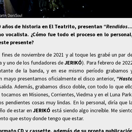
 años de historia en El Teatrito, presentan
“Rendidos
o vocalista. ¿Cómo fue todo el proceso en lo personal
 este presente?
 fines de noviembre de 2021 y al toque les grabé un par d
ta y uno de los fundadores de
JERIKÓ
). Para febrero de 202
ntante de la banda, y en ese mismo período grabamos 
n mayo presentamos oficialmente el disco anterior,
“Hast
salida. Además, grabamos disco doble, con todo lo que ell
 tocamos en Misiones, Corrientes, Viedma y en el Luna Park
s pendientes cosas muy lindas. En lo personal, diría que l
año de estar en
JERIKÓ
está siendo algo increíble. Me sient
iento que estoy donde tengo que estar.
formato CD y cassette, además de su pronta publicació