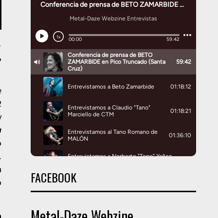
…
,
e
2
y
a
o
.
a
FACEBOOK
o
Metal-Daze Webzine
n