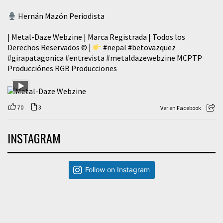
Hernán Mazón Periodista
| Metal-Daze Webzine | Marca Registrada | Todos los
Derechos Reservados © |
#nepal
#betovazquez
#girapatagonica
#entrevista
#metaldazewebzine
MCPTP
Producciónes RGB Producciones
70
3
Ver en Facebook
INSTAGRAM
Follow on Instagram