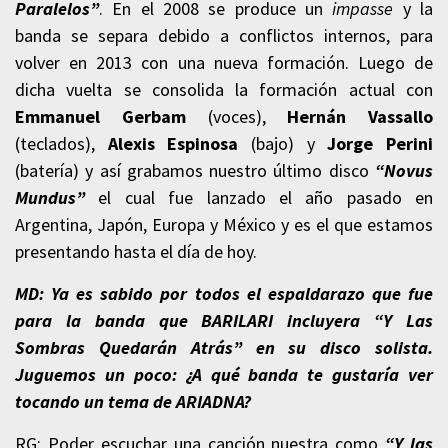
Paralelos”
. En el 2008 se produce un
impasse
y la
banda se separa debido a conflictos internos, para
volver en 2013 con una nueva formación. Luego de
dicha vuelta se consolida la formación actual con
Emmanuel Gerbam
(voces),
Hernán Vassallo
(teclados),
Alexis Espinosa
(bajo) y
Jorge Perini
(batería) y así grabamos nuestro último disco
“Novus
Mundus”
el cual fue lanzado el año pasado en
Argentina, Japón, Europa y México y es el que estamos
presentando hasta el día de hoy.
MD: Ya es sabido por todos el espaldarazo que fue
para la banda que BARILARI incluyera “Y Las
Sombras Quedarán Atrás” en su disco solista.
Juguemos un poco: ¿A qué banda te gustaría ver
tocando un tema de ARIADNA?
RG: Poder escuchar una canción nuestra como
“Y las