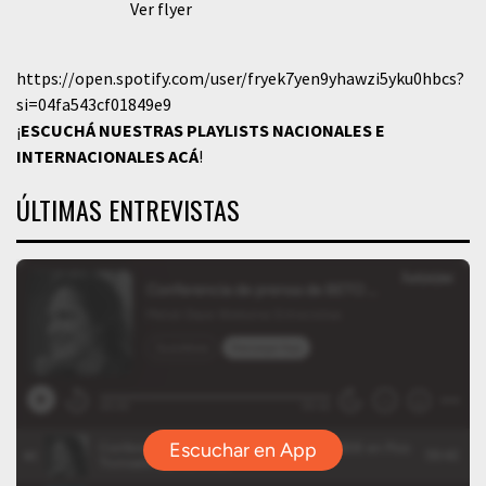
Ver flyer
https://open.spotify.com/user/fryek7yen9yhawzi5yku0hbcs?
si=04fa543cf01849e9
¡
ESCUCHÁ NUESTRAS PLAYLISTS NACIONALES E
INTERNACIONALES
ACÁ
!
ÚLTIMAS ENTREVISTAS