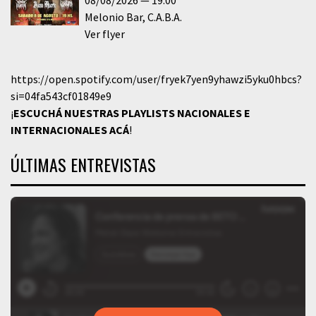
Melonio Bar
C.A.B.A.
Ver flyer
https://open.spotify.com/user/fryek7yen9yhawzi5yku0hbcs?
si=04fa543cf01849e9
¡
ESCUCHÁ NUESTRAS PLAYLISTS NACIONALES E
INTERNACIONALES
ACÁ
!
ÚLTIMAS ENTREVISTAS