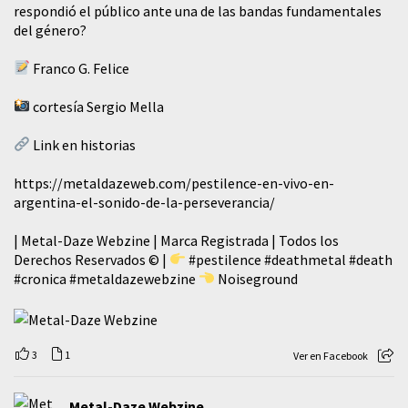
respondió el público ante una de las bandas fundamentales
del género?
Franco G. Felice
cortesía Sergio Mella
Link en historias
https://metaldazeweb.com/pestilence-en-vivo-en-
argentina-el-sonido-de-la-perseverancia/
| Metal-Daze Webzine | Marca Registrada | Todos los
Derechos Reservados © |
#pestilence
#deathmetal
#death
#cronica
#metaldazewebzine
Noiseground
3
1
Ver en Facebook
Metal-Daze Webzine