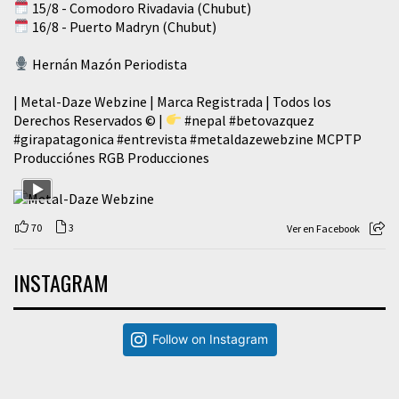
15/8 - Comodoro Rivadavia (Chubut)
16/8 - Puerto Madryn (Chubut)
Hernán Mazón Periodista
| Metal-Daze Webzine | Marca Registrada | Todos los
Derechos Reservados © |
#nepal
#betovazquez
#girapatagonica
#entrevista
#metaldazewebzine
MCPTP
Producciónes RGB Producciones
70
3
Ver en Facebook
INSTAGRAM
Follow on Instagram