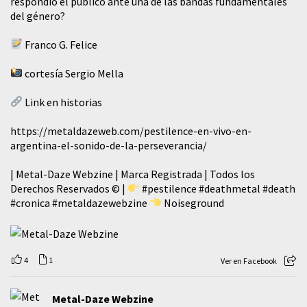
respondió el público ante una de las bandas fundamentales
del género?
Franco G. Felice
cortesía Sergio Mella
Link en historias
https://metaldazeweb.com/pestilence-en-vivo-en-
argentina-el-sonido-de-la-perseverancia/
| Metal-Daze Webzine | Marca Registrada | Todos los
Derechos Reservados © |
#pestilence
#deathmetal
#death
#cronica
#metaldazewebzine
Noiseground
4
1
Ver en Facebook
Metal-Daze Webzine