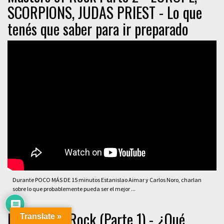
SCORPIONS, JUDAS PRIEST - Lo que
tenés que saber para ir preparado
Durante POCO MÁS DE 15 minutos Estanislao Aimar y Carlos Noro, charlan
sobre lo que probablemente pueda ser el mejor ...
Masters of Rock (Parte 1) - ¿Qué
Translate »