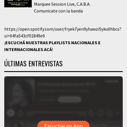
Marquee Session Live
C.A.B.A.
Comunicate con la banda
https://open.spotify.com/user/fryek7yen9yhawzi5yku0hbcs?
si=04fa543cf01849e9
¡
ESCUCHÁ NUESTRAS PLAYLISTS NACIONALES E
INTERNACIONALES
ACÁ
!
ÚLTIMAS ENTREVISTAS