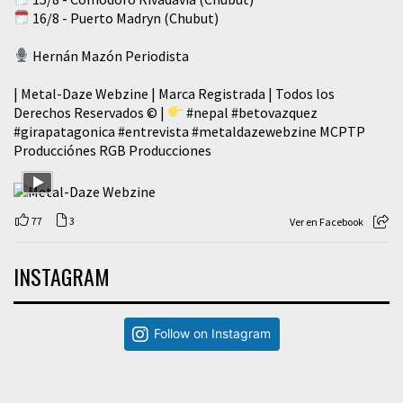
16/8 - Puerto Madryn (Chubut)
Hernán Mazón Periodista
| Metal-Daze Webzine | Marca Registrada | Todos los
Derechos Reservados © |
#nepal
#betovazquez
#girapatagonica
#entrevista
#metaldazewebzine
MCPTP
Producciónes RGB Producciones
77
3
Ver en Facebook
INSTAGRAM
Follow on Instagram