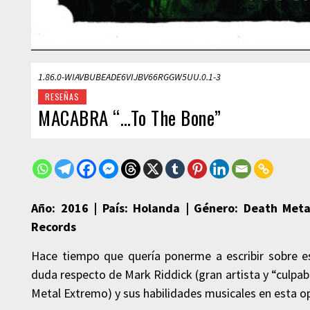
1.86.0-WIAVBUBEADE6VIJBV66RGGW5UU.0.1-3
RESEÑAS
MACABRA “…To The Bone”
Año: 2016 | País: Holanda | Género: Death Metal
Records
Hace tiempo que quería ponerme a escribir sobre e
duda respecto de Mark Riddick (gran artista y “culpab
Metal Extremo) y sus habilidades musicales en esta o