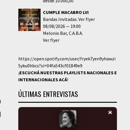
desde 10.000,00
CUMPLE MACABRO LVI
Bandas Invitadas: Ver flyer
08/08/2026
19:00
Melonio Bar
C.A.B.A.
Ver flyer
https://open.spotify.com/user/fryek7yen9yhawzi
5yku0hbcs?si=04fa543cf01849e9
¡
ESCUCHÁ NUESTRAS PLAYLISTS NACIONALES E
INTERNACIONALES
ACÁ
!
ÚLTIMAS ENTREVISTAS
i
|