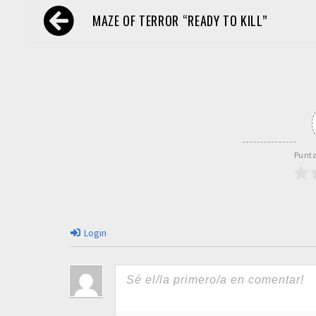
Navegación
MAZE OF TERROR “READY TO KILL”
de
entradas
Punta
Login