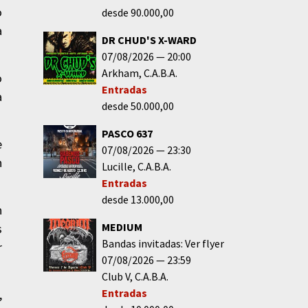
o
desde 90.000,00
a
DR CHUD'S X-WARD
07/08/2026
20:00
Arkham
C.A.B.A.
o
Entradas
a
desde 50.000,00
PASCO 637
e
07/08/2026
23:30
n
Lucille
C.A.B.A.
Entradas
desde 13.000,00
n
MEDIUM
s
Bandas invitadas: Ver flyer
r
07/08/2026
23:59
Club V
C.A.B.A.
Entradas
,