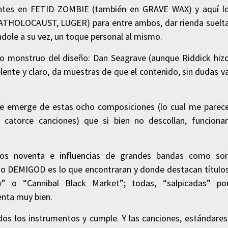
santes en FETID ZOMBIE (también en GRAVE WAX) y aquí l
ATHOLOCAUST, LUGER) para entre ambos, dar rienda suelt
ndole a su vez, un toque personal al mismo.
tro monstruo del diseño: Dan Seagrave (aunque Riddick hiz
elente y claro, da muestras de que el contenido, sin dudas v
ue emerge de estas ocho composiciones (lo cual me parec
 catorce canciones) que si bien no descollan, funciona
los noventa e influencias de grandes bandas como so
o DEMIGOD es lo que encontraran y donde destacan título
” o “Cannibal Black Market”; todas, “salpicadas” po
enta muy bien.
dos los instrumentos y cumple. Y las canciones, estándares