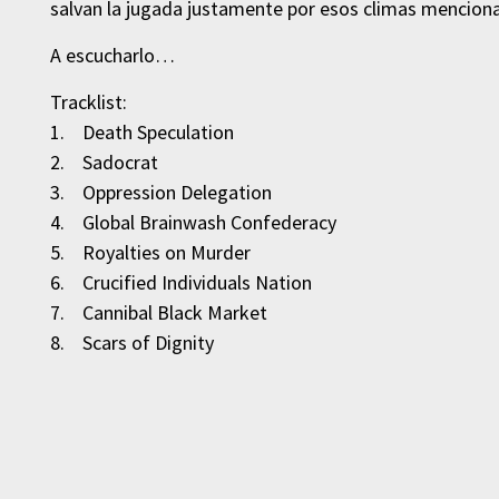
salvan la jugada justamente por esos climas mencion
A escucharlo…
Tracklist:
1. Death Speculation
2. Sadocrat
3. Oppression Delegation
4. Global Brainwash Confederacy
5. Royalties on Murder
6. Crucified Individuals Nation
7. Cannibal Black Market
8. Scars of Dignity