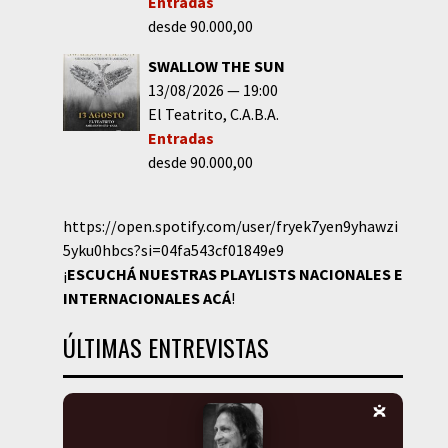
Entradas
desde 90.000,00
SWALLOW THE SUN
13/08/2026
19:00
El Teatrito
C.A.B.A.
Entradas
desde 90.000,00
https://open.spotify.com/user/fryek7yen9yhawzi
5yku0hbcs?si=04fa543cf01849e9
¡
ESCUCHÁ NUESTRAS PLAYLISTS NACIONALES E
INTERNACIONALES
ACÁ
!
ÚLTIMAS ENTREVISTAS