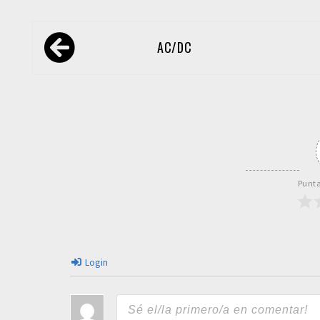
Navegación
AC/DC
de
entradas
Punta
Login