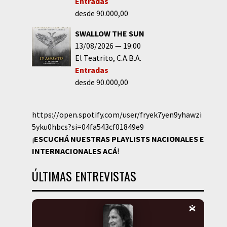
Entradas
desde 90.000,00
SWALLOW THE SUN
13/08/2026
19:00
El Teatrito
C.A.B.A.
Entradas
desde 90.000,00
https://open.spotify.com/user/fryek7yen9yhawzi
5yku0hbcs?si=04fa543cf01849e9
¡
ESCUCHÁ NUESTRAS PLAYLISTS NACIONALES E
INTERNACIONALES
ACÁ
!
ÚLTIMAS ENTREVISTAS