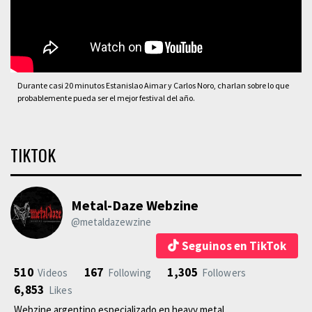
Durante casi 20 minutos Estanislao Aimar y Carlos Noro, charlan sobre lo que
probablemente pueda ser el mejor festival del año.
TIKTOK
Metal-Daze Webzine
@metaldazewzine
Seguinos en TikTok
510
167
1,305
Videos
Following
Followers
6,853
Likes
Webzine argentino especializado en heavy metal