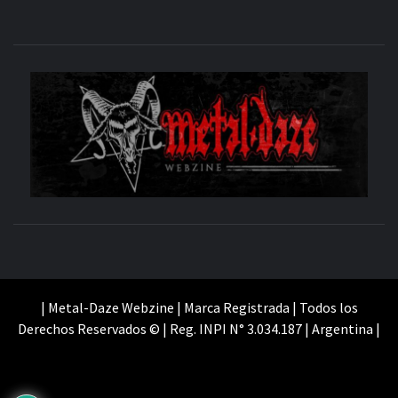
M
SITIO OFICIAL
WE
| Metal-Daze Webzine | Marca Registrada | Todos los
Derechos Reservados © | Reg. INPI N° 3.034.187 | Argentina |