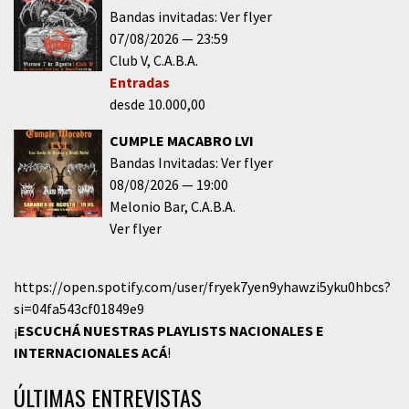
Bandas invitadas: Ver flyer
07/08/2026
23:59
Club V
C.A.B.A.
Entradas
desde 10.000,00
CUMPLE MACABRO LVI
Bandas Invitadas: Ver flyer
08/08/2026
19:00
Melonio Bar
C.A.B.A.
Ver flyer
https://open.spotify.com/user/fryek7yen9yhawzi5yku0hbcs?
si=04fa543cf01849e9
¡
ESCUCHÁ NUESTRAS PLAYLISTS NACIONALES E
INTERNACIONALES
ACÁ
!
ÚLTIMAS ENTREVISTAS