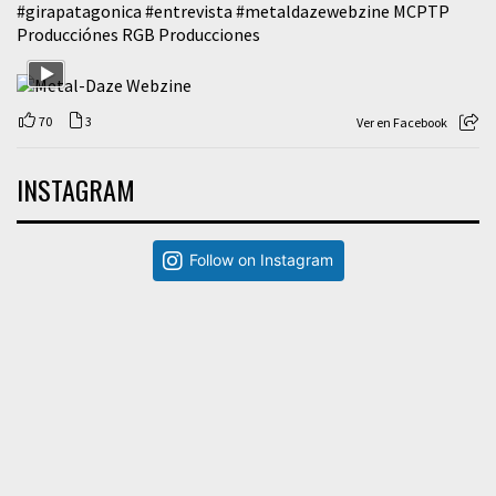
#girapatagonica
#entrevista
#metaldazewebzine
MCPTP
Producciónes RGB Producciones
70
3
Ver en Facebook
INSTAGRAM
Follow on Instagram