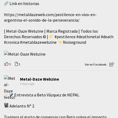
Link en historias
https://metaldazeweb.com/pestilence-en-vivo-en-
argentina-el-sonido-de-la-perseverancia/
| Metal-Daze Webzine | Marca Registrada | Todos los
Derechos Reservados © |
#pestilence
#deathmetal
#death
#cronica
#metaldazewebzine
Noiseground
3
1
Ver en Facebook
Metal-Daze Webzine
3 days ago
Entrevista a Beto Vázquez de NEPAL
Adelanto N° 2
Tuvimos el gusto de conversar con Beto sobre el impacto