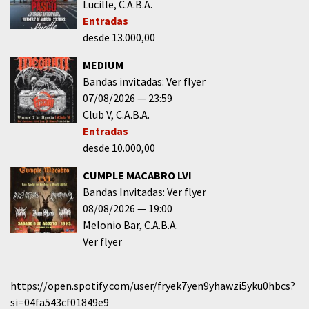
Lucille
C.A.B.A.
Entradas
desde 13.000,00
MEDIUM
Bandas invitadas: Ver flyer
07/08/2026
23:59
Club V
C.A.B.A.
Entradas
desde 10.000,00
CUMPLE MACABRO LVI
Bandas Invitadas: Ver flyer
08/08/2026
19:00
Melonio Bar
C.A.B.A.
Ver flyer
https://open.spotify.com/user/fryek7yen9yhawzi5yku0hbcs?
si=04fa543cf01849e9