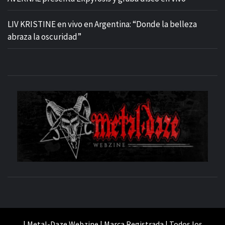
LIV KRISTINE en vivo en Argentina: “Donde la belleza
abraza la oscuridad”
M
SITIO OFICIAL
WE
| Metal-Daze Webzine | Marca Registrada | Todos los