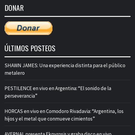
de
DONAR
entradas
ÚLTIMOS POSTEOS
SHAWN JAMES: Una experiencia distinta para el público
metalero
PESTILENCE en vivo en Argentina: “El sonido de la
perseverancia”
HORCAS en vivo en Comodoro Rivadavia: “Argentina, los
hijos y el metal que conmueve cimientos”
AVERNAL presenta Ekpyrosis y graba disco en vivo