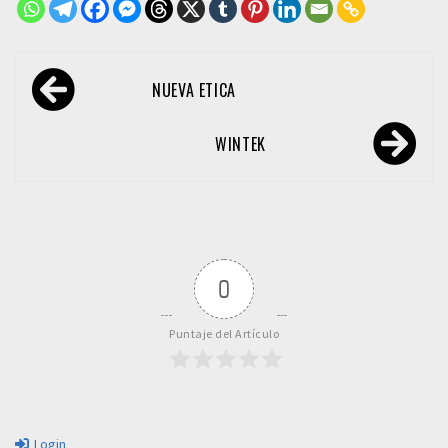
Navegación
NUEVA ETICA
de
entradas
WINTEK
0
Puntaje del Artículo
Login