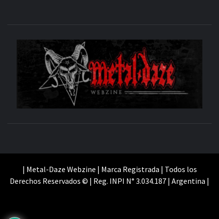
M
SITIO OFICIAL
WE
| Metal-Daze Webzine | Marca Registrada | Todos los
Derechos Reservados © | Reg. INPI N° 3.034.187 | Argentina |