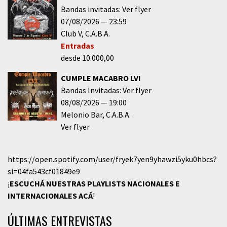
Bandas invitadas: Ver flyer
07/08/2026
23:59
Club V
C.A.B.A.
Entradas
desde 10.000,00
CUMPLE MACABRO LVI
Bandas Invitadas: Ver flyer
08/08/2026
19:00
Melonio Bar
C.A.B.A.
Ver flyer
https://open.spotify.com/user/fryek7yen9yhawzi5yku0hbcs?
si=04fa543cf01849e9
¡
ESCUCHÁ NUESTRAS PLAYLISTS NACIONALES E
INTERNACIONALES
ACÁ
!
ÚLTIMAS ENTREVISTAS