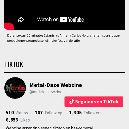
Durante casi 20 minutos Estanislao Aimar y Carlos Noro, charlan sobre lo que
probablemente pueda ser el mejor festival del año.
TIKTOK
Metal-Daze Webzine
@metaldazewzine
Seguinos en TikTok
510
167
1,305
Videos
Following
Followers
6,853
Likes
Webzine argentino especializado en heavy metal