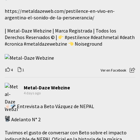
https://metaldazeweb.com/pestilence-en-vivo-en-
argentina-el-sonido-de-la-perseverancia/
| Metal-Daze Webzine | Marca Registrada | Todos los
Derechos Reservados © |
#pestilence
#deathmetal
#death
#cronica
#metaldazewebzine
Noiseground
4
1
Ver en Facebook
Metal-Daze Webzine
4 days ago
Entrevista a Beto Vázquez de NEPAL
Adelanto N° 2
Tuvimos el gusto de conversar con Beto sobre el impacto
indiscutible de NEPAL Oficial en la historia de la música