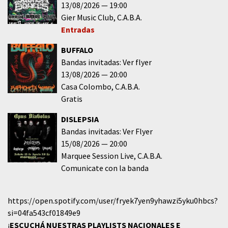
13/08/2026
19:00
Gier Music Club
C.A.B.A.
Entradas
BUFFALO
Bandas invitadas: Ver flyer
13/08/2026
20:00
Casa Colombo
C.A.B.A.
Gratis
DISLEPSIA
Bandas invitadas: Ver Flyer
15/08/2026
20:00
Marquee Session Live
C.A.B.A.
Comunicate con la banda
https://open.spotify.com/user/fryek7yen9yhawzi5yku0hbcs?
si=04fa543cf01849e9
¡
ESCUCHÁ NUESTRAS PLAYLISTS NACIONALES E