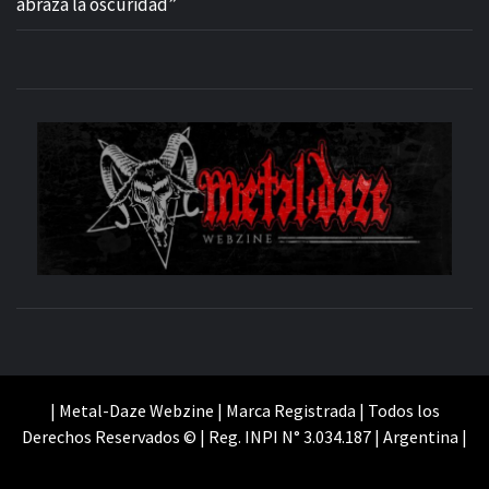
abraza la oscuridad”
M
SITIO OFICIAL
WE
| Metal-Daze Webzine | Marca Registrada | Todos los
Derechos Reservados © | Reg. INPI N° 3.034.187 | Argentina |