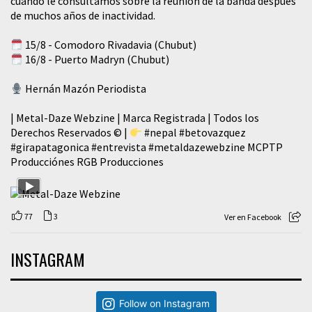
cuando le consultamos sobre la reunión de la banda después
de muchos años de inactividad.
15/8 - Comodoro Rivadavia (Chubut)
16/8 - Puerto Madryn (Chubut)
Hernán Mazón Periodista
| Metal-Daze Webzine | Marca Registrada | Todos los
Derechos Reservados © |
#nepal
#betovazquez
#girapatagonica
#entrevista
#metaldazewebzine
MCPTP
Producciónes RGB Producciones
77
3
Ver en Facebook
INSTAGRAM
Follow on Instagram