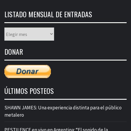
LISTADO MENSUAL DE ENTRADAS
Listado
mensual
de
DONAR
entradas
ÚLTIMOS POSTEOS
SHAWN JAMES: Una experiencia distinta para el público
metalero
PESTILENCE en vivo en Argentina: “El sonido de la