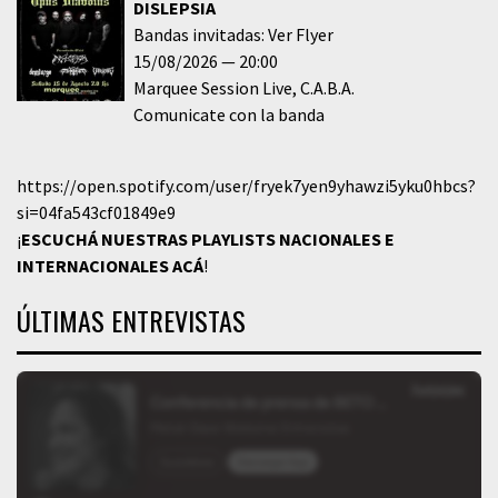
DISLEPSIA
Bandas invitadas: Ver Flyer
15/08/2026
20:00
Marquee Session Live
C.A.B.A.
Comunicate con la banda
https://open.spotify.com/user/fryek7yen9yhawzi5yku0hbcs?
si=04fa543cf01849e9
¡
ESCUCHÁ NUESTRAS PLAYLISTS NACIONALES E
INTERNACIONALES
ACÁ
!
ÚLTIMAS ENTREVISTAS