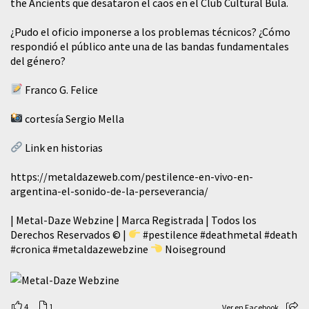
the Ancients que desataron el caos en el Club Cultural Bula.
¿Pudo el oficio imponerse a los problemas técnicos? ¿Cómo
respondió el público ante una de las bandas fundamentales
del género?
Franco G. Felice
cortesía Sergio Mella
Link en historias
https://metaldazeweb.com/pestilence-en-vivo-en-
argentina-el-sonido-de-la-perseverancia/
| Metal-Daze Webzine | Marca Registrada | Todos los
Derechos Reservados © |
#pestilence
#deathmetal
#death
#cronica
#metaldazewebzine
Noiseground
4
1
Ver en Facebook