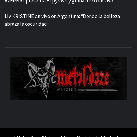
AVERNAL presenta Ekpyrosis y graba disco en vivo
LIV KRISTINE en vivo en Argentina: “Donde la belleza
abraza la oscuridad”
M
SITIO OFICIAL
WE