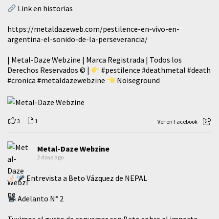
Link en historias
https://metaldazeweb.com/pestilence-en-vivo-en-
argentina-el-sonido-de-la-perseverancia/
| Metal-Daze Webzine | Marca Registrada | Todos los
Derechos Reservados © |
#pestilence
#deathmetal
#death
#cronica
#metaldazewebzine
Noiseground
3
1
Ver en Facebook
Metal-Daze Webzine
2 days ago
Entrevista a Beto Vázquez de NEPAL
Adelanto N° 2