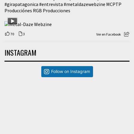
#girapatagonica
#entrevista
#metaldazewebzine
MCPTP
Producciónes RGB Producciones
70
3
Ver en Facebook
INSTAGRAM
Follow on Instagram