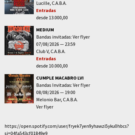
Lucille
C.A.B.A.
Entradas
desde 13.000,00
MEDIUM
Bandas invitadas: Ver flyer
07/08/2026
23:59
Club V
C.A.B.A.
Entradas
desde 10.000,00
CUMPLE MACABRO LVI
Bandas Invitadas: Ver flyer
08/08/2026
19:00
Melonio Bar
C.A.B.A.
Ver flyer
https://open.spotify.com/user/fryek7yen9yhawzi5yku0hbcs?
si=04fa543cf01849e9