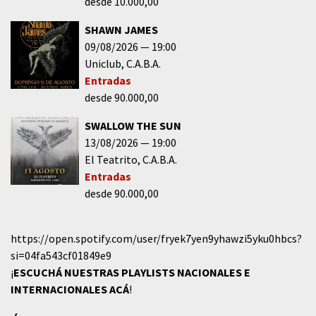
desde 10.000,00
SHAWN JAMES
09/08/2026
19:00
Uniclub
C.A.B.A.
Entradas
desde 90.000,00
SWALLOW THE SUN
13/08/2026
19:00
El Teatrito
C.A.B.A.
Entradas
desde 90.000,00
https://open.spotify.com/user/fryek7yen9yhawzi5yku0hbcs?
si=04fa543cf01849e9
¡
ESCUCHÁ NUESTRAS PLAYLISTS NACIONALES E
INTERNACIONALES
ACÁ
!