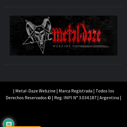
M
SITIO OFICIAL
WE
| Metal-Daze Webzine | Marca Registrada | Todos los
Derechos Reservados © | Reg. INPI N° 3.034.187 | Argentina |