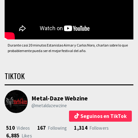
Durante casi 20 minutos Estanislao Aimar y Carlos Noro, charlan sobre lo que
probablemente pueda ser el mejor festival del año.
TIKTOK
Metal-Daze Webzine
@metaldazewzine
Seguinos en TikTok
510
167
1,314
Videos
Following
Followers
6,885
Likes