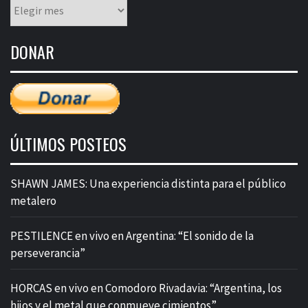
Listado
mensual
de
DONAR
entradas
ÚLTIMOS POSTEOS
SHAWN JAMES: Una experiencia distinta para el público
metalero
PESTILENCE en vivo en Argentina: “El sonido de la
perseverancia”
HORCAS en vivo en Comodoro Rivadavia: “Argentina, los
hijos y el metal que conmueve cimientos”