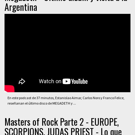
Argentina
En este podcast de 37 minutos, Estanislao Aimar, Carlos Noro y Franco Felice,
reseñanan el último disco de MEGADETH y ...
Masters of Rock Parte 2 - EUROPE,
SCORPIONS, JUDAS PRIEST - Lo que