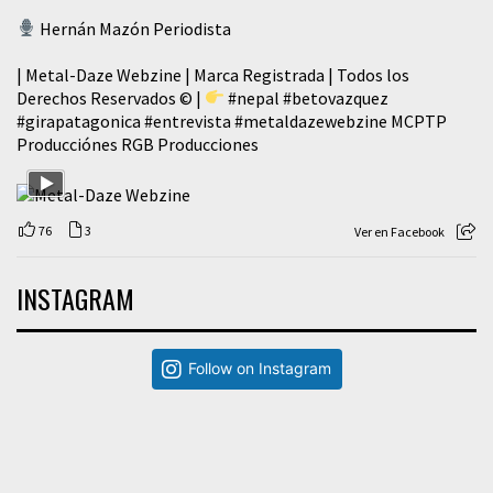
Hernán Mazón Periodista
| Metal-Daze Webzine | Marca Registrada | Todos los
Derechos Reservados © |
#nepal
#betovazquez
#girapatagonica
#entrevista
#metaldazewebzine
MCPTP
Producciónes RGB Producciones
76
3
Ver en Facebook
INSTAGRAM
Follow on Instagram