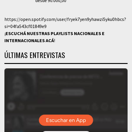
desde 90.000,00
https://open.spotify.com/user/fryek7yen9yhawzi5yku0hbcs?
si=04fa543cf01849e9
¡
ESCUCHÁ NUESTRAS PLAYLISTS NACIONALES E
INTERNACIONALES
ACÁ
!
ÚLTIMAS ENTREVISTAS