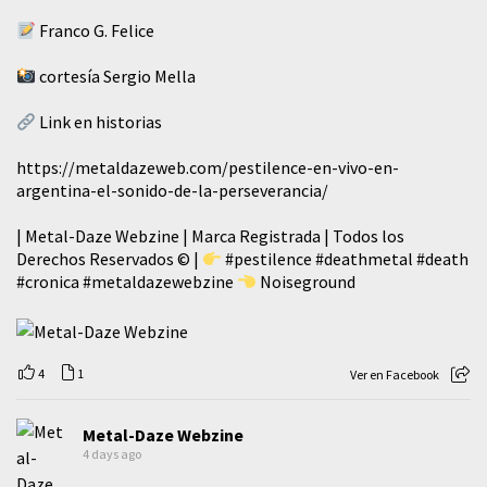
Franco G. Felice
cortesía Sergio Mella
Link en historias
https://metaldazeweb.com/pestilence-en-vivo-en-
argentina-el-sonido-de-la-perseverancia/
| Metal-Daze Webzine | Marca Registrada | Todos los
Derechos Reservados © |
#pestilence
#deathmetal
#death
#cronica
#metaldazewebzine
Noiseground
4
1
Ver en Facebook
Metal-Daze Webzine
4 days ago