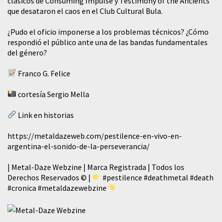
clásicos de Consuming Impulse y Testimony of the Ancients
que desataron el caos en el Club Cultural Bula.
¿Pudo el oficio imponerse a los problemas técnicos? ¿Cómo
respondió el público ante una de las bandas fundamentales
del género?
Franco G. Felice
cortesía Sergio Mella
Link en historias
https://metaldazeweb.com/pestilence-en-vivo-en-
argentina-el-sonido-de-la-perseverancia/
| Metal-Daze Webzine | Marca Registrada | Todos los
Derechos Reservados © |
#pestilence
#deathmetal
#death
#cronica
#metaldazewebzine