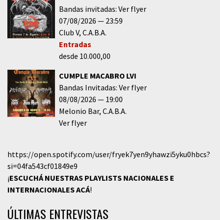
Bandas invitadas: Ver flyer
07/08/2026
23:59
Club V
C.A.B.A.
Entradas
desde 10.000,00
CUMPLE MACABRO LVI
Bandas Invitadas: Ver flyer
08/08/2026
19:00
Melonio Bar
C.A.B.A.
Ver flyer
https://open.spotify.com/user/fryek7yen9yhawzi5yku0hbcs?
si=04fa543cf01849e9
¡
ESCUCHÁ NUESTRAS PLAYLISTS NACIONALES E
INTERNACIONALES
ACÁ
!
ÚLTIMAS ENTREVISTAS