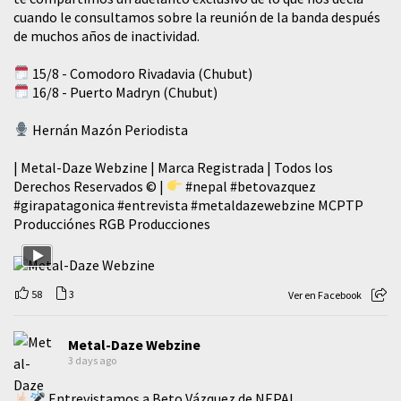
cuando le consultamos sobre la reunión de la banda después
de muchos años de inactividad.
15/8 - Comodoro Rivadavia (Chubut)
16/8 - Puerto Madryn (Chubut)
Hernán Mazón Periodista
| Metal-Daze Webzine | Marca Registrada | Todos los
Derechos Reservados © |
#nepal
#betovazquez
#girapatagonica
#entrevista
#metaldazewebzine
MCPTP
Producciónes RGB Producciones
58
3
Ver en Facebook
Metal-Daze Webzine
3 days ago
Entrevistamos a Beto Vázquez de NEPAL