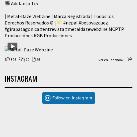
Adelanto 1/5
| Metal-Daze Webzine | Marca Registrada | Todos los
Derechos Reservados © |
#nepal
#betovazquez
#girapatagonica
#entrevista
#metaldazewebzine
MCPTP
Producciónes RGB Producciones
395
20
26
Ver en Facebook
INSTAGRAM
Follow on Instagram