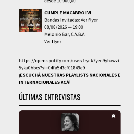
desde 10.000,00
CUMPLE MACABRO LVI
Bandas Invitadas: Ver flyer
08/08/2026
19:00
Melonio Bar
C.A.B.A.
Ver flyer
https://open.spotify.com/user/fryek7yen9yhawzi
5yku0hbcs?si=04fa543cf01849e9
¡
ESCUCHÁ NUESTRAS PLAYLISTS NACIONALES E
INTERNACIONALES
ACÁ
!
ÚLTIMAS ENTREVISTAS