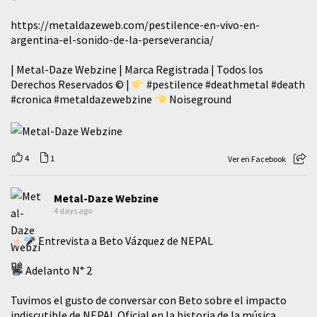
https://metaldazeweb.com/pestilence-en-vivo-en-
argentina-el-sonido-de-la-perseverancia/
| Metal-Daze Webzine | Marca Registrada | Todos los
Derechos Reservados © |
#pestilence
#deathmetal
#death
#cronica
#metaldazewebzine
Noiseground
4
1
Ver en Facebook
Metal-Daze Webzine
4 days ago
Entrevista a Beto Vázquez de NEPAL
Adelanto N° 2
Tuvimos el gusto de conversar con Beto sobre el impacto
indiscutible de NEPAL Oficial en la historia de la música