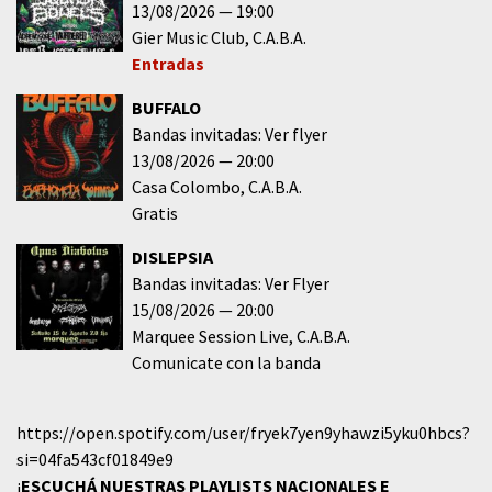
13/08/2026
19:00
Gier Music Club
C.A.B.A.
Entradas
BUFFALO
Bandas invitadas: Ver flyer
13/08/2026
20:00
Casa Colombo
C.A.B.A.
Gratis
DISLEPSIA
Bandas invitadas: Ver Flyer
15/08/2026
20:00
Marquee Session Live
C.A.B.A.
Comunicate con la banda
https://open.spotify.com/user/fryek7yen9yhawzi5yku0hbcs?
si=04fa543cf01849e9
¡
ESCUCHÁ NUESTRAS PLAYLISTS NACIONALES E