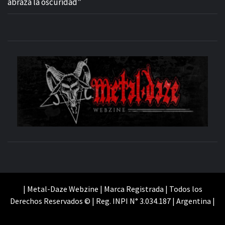
abraza la oscuridad”
M
SITIO OFICIAL
WE
| Metal-Daze Webzine | Marca Registrada | Todos los
Derechos Reservados © | Reg. INPI N° 3.034.187 | Argentina |