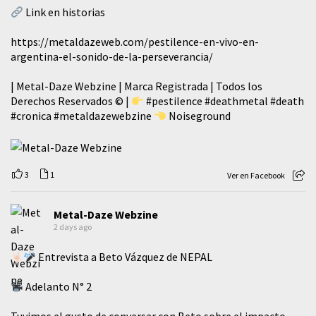
Link en historias
https://metaldazeweb.com/pestilence-en-vivo-en-
argentina-el-sonido-de-la-perseverancia/
| Metal-Daze Webzine | Marca Registrada | Todos los
Derechos Reservados © |
#pestilence
#deathmetal
#death
#cronica
#metaldazewebzine
Noiseground
3
1
Ver en Facebook
Metal-Daze Webzine
2 days ago
Entrevista a Beto Vázquez de NEPAL
Adelanto N° 2