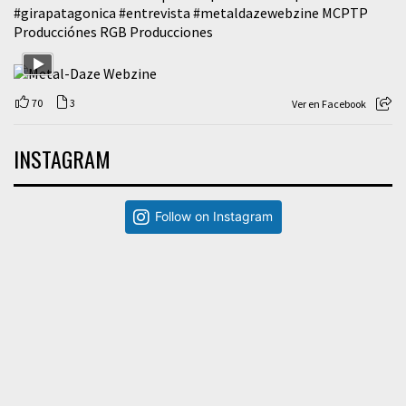
#girapatagonica
#entrevista
#metaldazewebzine
MCPTP
Producciónes RGB Producciones
70
3
Ver en Facebook
INSTAGRAM
Follow on Instagram