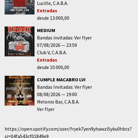
Lucille
C.A.B.A.
Entradas
desde 13.000,00
MEDIUM
Bandas invitadas: Ver flyer
07/08/2026
23:59
Club V
C.A.B.A.
Entradas
desde 10.000,00
CUMPLE MACABRO LVI
Bandas Invitadas: Ver flyer
08/08/2026
19:00
Melonio Bar
C.A.B.A.
Ver flyer
https://open.spotify.com/user/fryek7yen9yhawzi5yku0hbcs?
si=04fa543cf01849e9