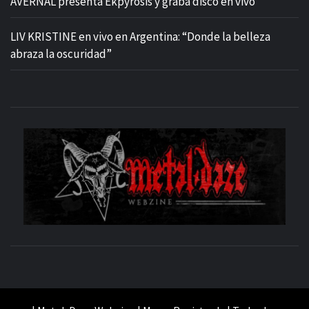
AVERNAL presenta Ekpyrosis y graba disco en vivo
LIV KRISTINE en vivo en Argentina: “Donde la belleza
abraza la oscuridad”
M
SITIO OFICIAL
WE