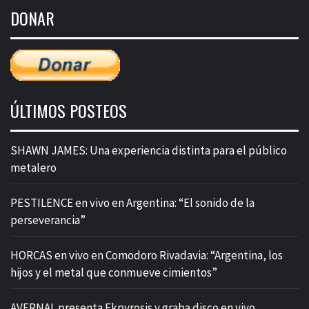
de
DONAR
entradas
ÚLTIMOS POSTEOS
SHAWN JAMES: Una experiencia distinta para el público
metalero
PESTILENCE en vivo en Argentina: “El sonido de la
perseverancia”
HORCAS en vivo en Comodoro Rivadavia: “Argentina, los
hijos y el metal que conmueve cimientos”
AVERNAL presenta Ekpyrosis y graba disco en vivo