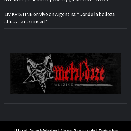
LIV KRISTINE en vivo en Argentina: “Donde la belleza
abraza la oscuridad”
M
SITIO OFICIAL
WE
| Metal-Daze Webzine | Marca Registrada | Todos los