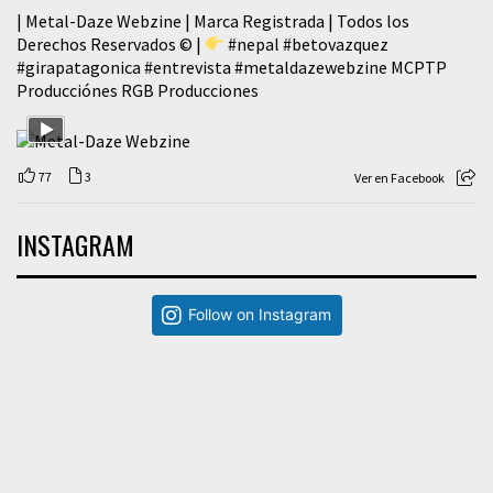
| Metal-Daze Webzine | Marca Registrada | Todos los
Derechos Reservados © |
#nepal
#betovazquez
#girapatagonica
#entrevista
#metaldazewebzine
MCPTP
Producciónes RGB Producciones
77
3
Ver en Facebook
INSTAGRAM
Follow on Instagram