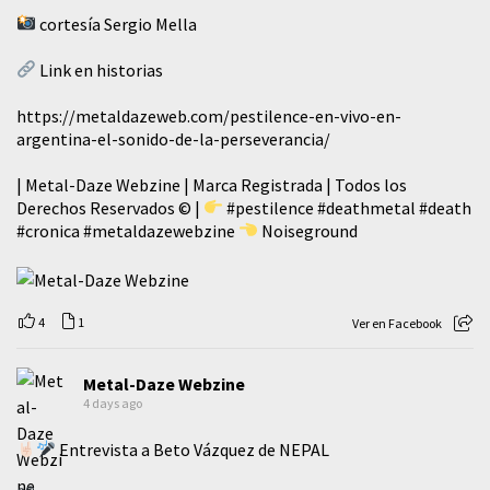
cortesía Sergio Mella
Link en historias
https://metaldazeweb.com/pestilence-en-vivo-en-
argentina-el-sonido-de-la-perseverancia/
| Metal-Daze Webzine | Marca Registrada | Todos los
Derechos Reservados © |
#pestilence
#deathmetal
#death
#cronica
#metaldazewebzine
Noiseground
4
1
Ver en Facebook
Metal-Daze Webzine
4 days ago
Entrevista a Beto Vázquez de NEPAL