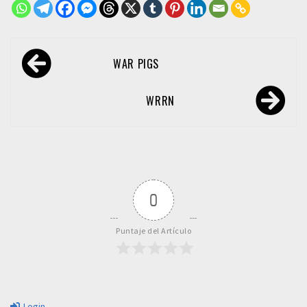
Navegación
WAR PIGS
de
entradas
WRRN
0
Puntaje del Artículo
Login