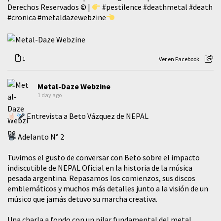
Derechos Reservados © |
#pestilence
#deathmetal
#death
#cronica
#metaldazewebzine
1
Ver en Facebook
Metal-Daze Webzine
1 day ago
Entrevista a Beto Vázquez de NEPAL
Adelanto N° 2
Tuvimos el gusto de conversar con Beto sobre el impacto
indiscutible de NEPAL Oficial en la historia de la música
pesada argentina. Repasamos los comienzos, sus discos
emblemáticos y muchos más detalles junto a la visión de un
músico que jamás detuvo su marcha creativa.
​Una charla a fondo con un pilar fundamental del metal