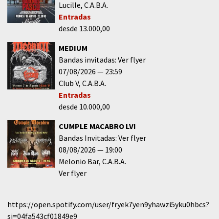
Lucille
C.A.B.A.
Entradas
desde 13.000,00
MEDIUM
Bandas invitadas: Ver flyer
07/08/2026
23:59
Club V
C.A.B.A.
Entradas
desde 10.000,00
CUMPLE MACABRO LVI
Bandas Invitadas: Ver flyer
08/08/2026
19:00
Melonio Bar
C.A.B.A.
Ver flyer
https://open.spotify.com/user/fryek7yen9yhawzi5yku0hbcs?
si=04fa543cf01849e9