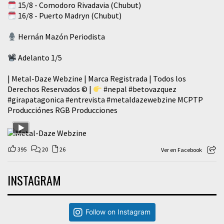
15/8 - Comodoro Rivadavia (Chubut)
16/8 - Puerto Madryn (Chubut)
Hernán Mazón Periodista
Adelanto 1/5
| Metal-Daze Webzine | Marca Registrada | Todos los
Derechos Reservados © |
#nepal
#betovazquez
#girapatagonica
#entrevista
#metaldazewebzine
MCPTP
Producciónes RGB Producciones
395
20
26
Ver en Facebook
INSTAGRAM
Follow on Instagram