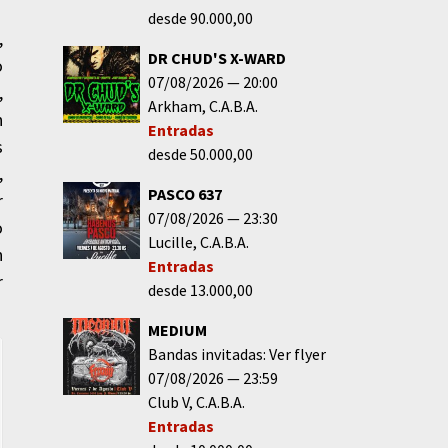
desde 90.000,00
,
DR CHUD'S X-WARD
o
07/08/2026
20:00
,
Arkham
C.A.B.A.
n
Entradas
s
desde 50.000,00
,
PASCO 637
r
07/08/2026
23:30
o
Lucille
C.A.B.A.
n
Entradas
r
desde 13.000,00
MEDIUM
Bandas invitadas: Ver flyer
07/08/2026
23:59
Club V
C.A.B.A.
Entradas