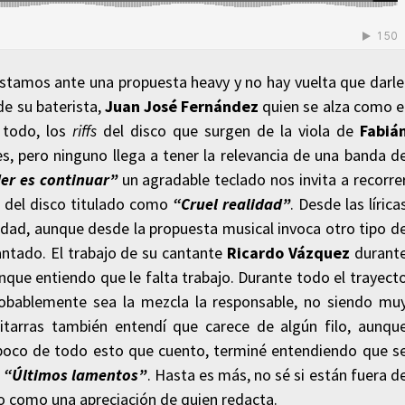
estamos ante una propuesta heavy y no hay vuelta que darle
de su baterista,
Juan José Fernández
quien se alza como e
y todo, los
riffs
del disco que surgen de la viola de
Fabiá
es, pero ninguno llega a tener la relevancia de una banda d
er es continuar”
un agradable teclado nos invita a recorre
e del disco titulado como
“Cruel realidad”
. Desde las lírica
dad, aunque desde la propuesta musical invoca otro tipo d
antado. El trabajo de su cantante
Ricardo Vázquez
durant
nque entiendo que le falta trabajo. Durante todo el trayect
obablemente sea la mezcla la responsable, no siendo mu
uitarras también entendí que carece de algún filo, aunqu
poco de todo esto que cuento, terminé entendiendo que s
a
“Últimos lamentos”
. Hasta es más, no sé si están fuera d
o como una apreciación de quien redacta.