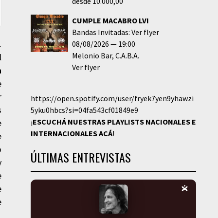
desde 10.000,00
CUMPLE MACABRO LVI
Bandas Invitadas: Ver flyer
.
08/08/2026
19:00
Melonio Bar
C.A.B.A.
l
Ver flyer
n
e
r
https://open.spotify.com/user/fryek7yen9yhawzi
s
5yku0hbcs?si=04fa543cf01849e9
¡
ESCUCHÁ NUESTRAS PLAYLISTS NACIONALES E
e
INTERNACIONALES
ACÁ
!
e
o
ÚLTIMAS ENTREVISTAS
y
e
e
e