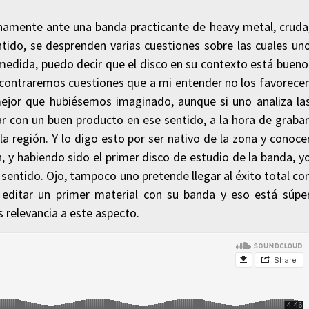
lanamente ante una banda practicante de heavy metal, cruda
ntido, se desprenden varias cuestiones sobre las cuales un
 medida, puedo decir que el disco en su contexto está bueno
 encontraremos cuestiones que a mi entender no los favorece
 mejor que hubiésemos imaginado, aunque si uno analiza la
r con un buen producto en ese sentido, a la hora de grabar
la región. Y lo digo esto por ser nativo de la zona y conoce
n, y habiendo sido el primer disco de estudio de la banda, y
sentido. Ojo, tampoco uno pretende llegar al éxito total co
 editar un primer material con su banda y eso está súpe
 relevancia a este aspecto.