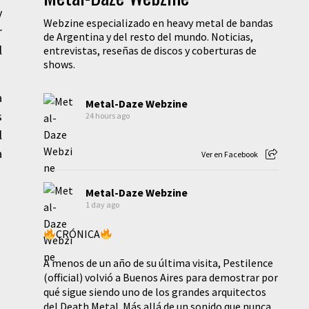
y
Webzine especializado en heavy metal de bandas
r
de Argentina y del resto del mundo. Noticias,
l
entrevistas, reseñas de discos y coberturas de
shows.
a
Metal-Daze Webzine
s
24 hours ago
l
a
Ver en Facebook
Metal-Daze Webzine
1 day ago
CRÓNICA
A menos de un año de su última visita, Pestilence
(official) volvió a Buenos Aires para demostrar por
qué sigue siendo uno de los grandes arquitectos
del Death Metal. Más allá de un sonido que nunca