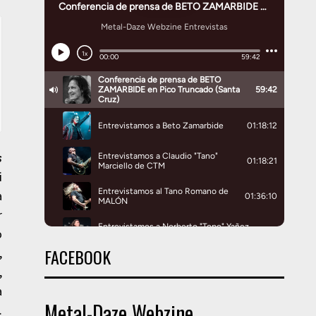
s
i
a
r
o
FACEBOOK
,
,
a
Metal-Daze Webzine
.