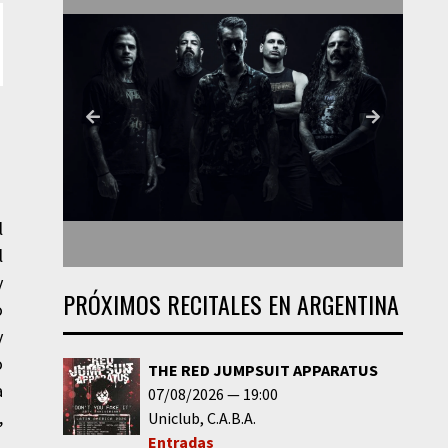
l
l
y
PRÓXIMOS RECITALES EN ARGENTINA
o
y
o
THE RED JUMPSUIT APPARATUS
a
07/08/2026
19:00
,
Uniclub
C.A.B.A.
Entradas