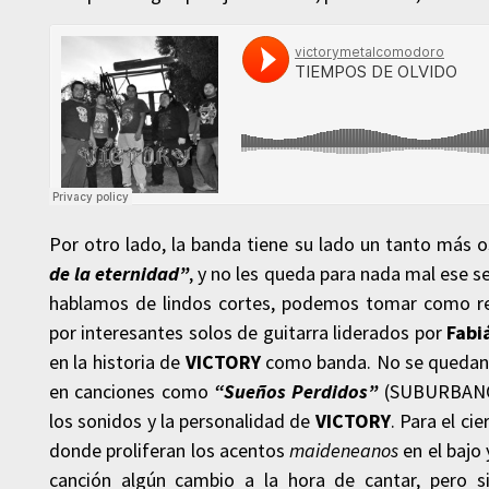
Por otro lado, la banda tiene su lado un tanto más
de la eternidad”
, y no les queda para nada mal ese s
hablamos de lindos cortes, podemos tomar como r
por interesantes solos de guitarra liderados por
Fabi
en la historia de
VICTORY
como banda. No se quedan a
en canciones como
“Sueños Perdidos”
(SUBURBANO), 
los sonidos y la personalidad de
VICTORY
. Para el cie
donde proliferan los acentos
maideneanos
en el bajo 
canción algún cambio a la hora de cantar, pero s