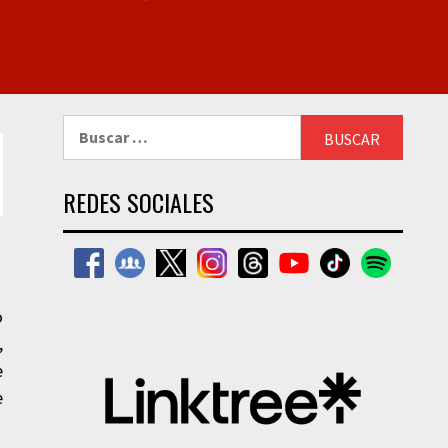
Buscar:
REDES SOCIALES
o
,
e
e