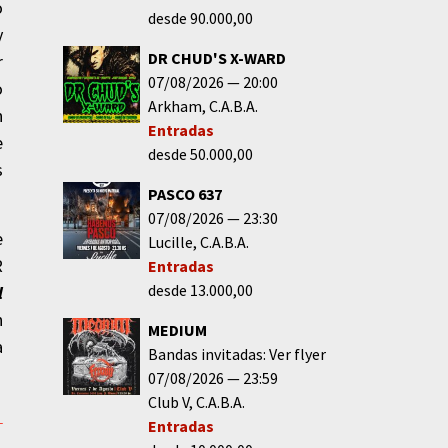
o
desde 90.000,00
y
DR CHUD'S X-WARD
r
07/08/2026
20:00
o
Arkham
C.A.B.A.
n
Entradas
e
desde 50.000,00
s
PASCO 637
07/08/2026
23:30
e
Lucille
C.A.B.A.
R
Entradas
desde 13.000,00
l
n
MEDIUM
a
Bandas invitadas: Ver flyer
07/08/2026
23:59
Club V
C.A.B.A.
l
Entradas