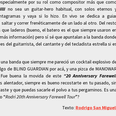
specialmente por su rol como compositor más que com
illi
no sea un guitar-hero habitual, con solos eternos 
tagramas y vaya si lo hizo. En vivo se dedica a guia
altar y correr frenéticamente de un lado al otro. Del rest
 que laderos (bueno, el batero es el que siempre usaron e
más información) pero sí sé que apuntalan a la banda dond
s del guitarrista, del cantante y del tecladista estrella si e
e una banda que siempre me pareció un cocktail explosivo d
algo de BLIND GUARDIAN por acá, y una pizca de MANOWA
. ¿Fue buena la movida de este
“20 Anniversary Farewel
s alentador, siempre es bueno recostarte en tu pasado, si
aste y que puedas sacarle el polvo a tus pergaminos. Es un
o “
Rodri 20th Anniversary Farewell Tour
”?
Texto:
Rodrigo San Migue