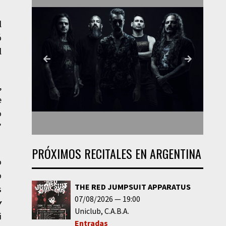
l
ó
l
,
e
o
”
PRÓXIMOS RECITALES EN ARGENTINA
o
o
THE RED JUMPSUIT APPARATUS
s
07/08/2026
19:00
y
Uniclub
C.A.B.A.
i
Entradas