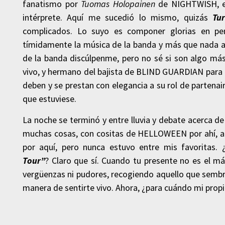
fanatismo por
Tuomas Holopainen
de NIGHTWISH, e
intérprete. Aquí me sucedió lo mismo, quizás
Tur
complicados. Lo suyo es componer glorias en pen
tímidamente la música de la banda y más que nada a s
de la banda discúlpenme, pero no sé si son algo más
vivo, y hermano del bajista de BLIND GUARDIAN para 
deben y se prestan con elegancia a su rol de partenaire
que estuviese.
La noche se terminó y entre lluvia y debate acerca d
muchas cosas, con cositas de HELLOWEEN por ahí, 
por aquí, pero nunca estuvo entre mis favoritas
Tour”
? Claro que sí. Cuando tu presente no es el má
vergüenzas ni pudores, recogiendo aquello que sembr
manera de sentirte vivo. Ahora, ¿para cuándo mi propi