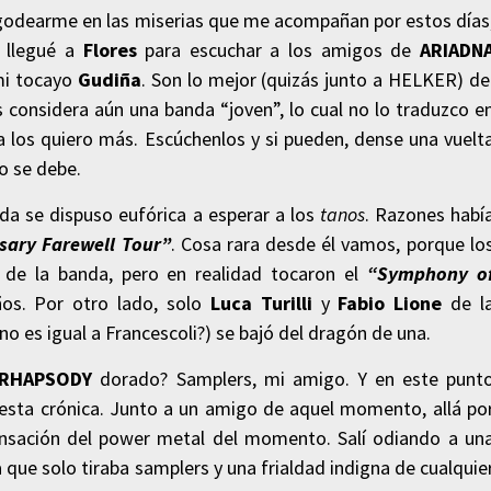
egodearme en las miserias que me acompañan por estos días
y llegué a
Flores
para escuchar a los amigos de
ARIADN
 mi tocayo
Gudiña
. Son lo mejor (quizás junto a HELKER) de
s considera aún una banda “joven”, lo cual no lo traduzco e
a los quiero más. Escúchenlos y si pueden, dense una vuelt
o se debe.
a se dispuso eufórica a esperar a los
tanos
. Razones habí
sary Farewell Tour”
. Cosa rara desde él vamos, porque lo
o de la banda, pero en realidad tocaron el
“Symphony o
os. Por otro lado, solo
Luca
Turilli
y
Fabio Lione
de l
no es igual a Francescoli?) se bajó del dragón de una.
RHAPSODY
dorado? Samplers, mi amigo. Y en este punt
n esta crónica. Junto a un amigo de aquel momento, allá po
ensación del power metal del momento. Salí odiando a un
 que solo tiraba samplers y una frialdad indigna de cualquie