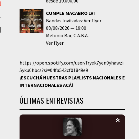
desde 10.000,00
i
CUMPLE MACABRO LVI
.
Bandas Invitadas: Ver flyer
08/08/2026
19:00
|
Melonio Bar
C.A.B.A.
Ver flyer
https://open.spotify.com/user/fryek7yen9yhawzi
5yku0hbcs?si=04fa543cf01849e9
¡
ESCUCHÁ NUESTRAS PLAYLISTS NACIONALES E
INTERNACIONALES
ACÁ
!
ÚLTIMAS ENTREVISTAS