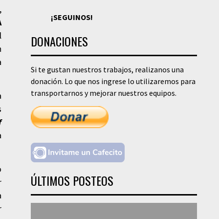
,
¡SEGUINOS!
A
l
DONACIONES
n
a
Si te gustan nuestros trabajos, realizanos una
donación. Lo que nos ingrese lo utilizaremos para
transportarnos y mejorar nuestros equipos.
a
s
f
a
o
ÚLTIMOS POSTEOS
r
a
r