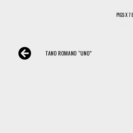
PIGS X 7
Navegación
TANO ROMANO “UNO”
de
entradas