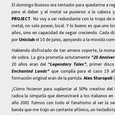
El domingo lluvioso era tentador para quedarme a r
pero el deber y el metal se pusieron a la cabeza 
PROJECT
. No voy a ser redundante con la tropa de
metal, no solo power, local. Y lo bueno es que uno lo
años, sino en capacidad de seguir creciendo. Cada dí
por
Uniclub
el 10 de junio, apoyando a la movida com
Habiendo disfrutado de tan ameno soporte, la monad
de sobra. La gira prometía astutamente
“20 Anniver
20 años eran del
“Legendary Tales”
, primer disc
Enchanted Lands”
que cumplía para el caso 19 añ
formación original eran de la partida.
Alex Staropoli
(
¿Cómo hicieron para suplantar al 50% creativo del
radica la simpatía que demostraré a los italianos e
año 2001 fuimos con todo el fanatismo al ver la s
banda que me trajo un cantante afónico, un tecladista