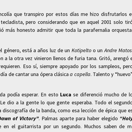
colía que transpiro por estos días me hizo disfrutarlos e
tecladista, pero considerando que en aquel 2001 solo tir
ó más honesto admitir que toda la parafernalia orquesta
l género, está a años luz de un
Kotipelto
o un
Andre Matos
 a la otra vez vinieron llenos de furia tana. Gritó, arengó 
requieren. Eso sí, siempre apoyado por los sampleos, per
día de cantar una ópera clásica
a capella
. Talento y “huevo
nda podía esperar. En esto
Luca
se diferenció mucho de l
Le dio a la gente lo que gente esperaba. Todo el segund
a discografía de la banda, como esa lección de épica que e
Dawn of Victory”
. Palmas aparte para haber elegido
“Hol
e en el guitarrista por un segundo. Muchos saben de m