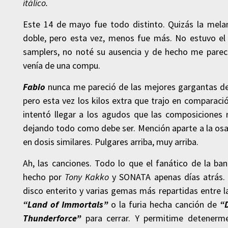
itálico.
Este 14 de mayo fue todo distinto. Quizás la melan
doble, pero esta vez, menos fue más. No estuvo el 
samplers, no noté su ausencia y de hecho me pareci
venía de una compu.
Fabio
nunca me pareció de las mejores gargantas de
pero esta vez los kilos extra que trajo en comparación
intentó llegar a los agudos que las composiciones 
dejando todo como debe ser. Mención aparte a la osa
en dosis similares. Pulgares arriba, muy arriba.
Ah, las canciones. Todo lo que el fanático de la ba
hecho por
Tony Kakko
y SONATA apenas días atrás. 
disco enterito y varias gemas más repartidas entre l
“Land of Immortals”
o la furia hecha canción de
“
Thunderforce”
para cerrar. Y permitime detenerm