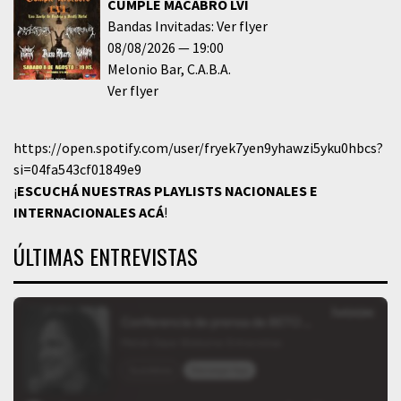
CUMPLE MACABRO LVI
Bandas Invitadas: Ver flyer
08/08/2026
19:00
Melonio Bar
C.A.B.A.
Ver flyer
https://open.spotify.com/user/fryek7yen9yhawzi5yku0hbcs?
si=04fa543cf01849e9
¡
ESCUCHÁ NUESTRAS PLAYLISTS NACIONALES E
INTERNACIONALES
ACÁ
!
ÚLTIMAS ENTREVISTAS