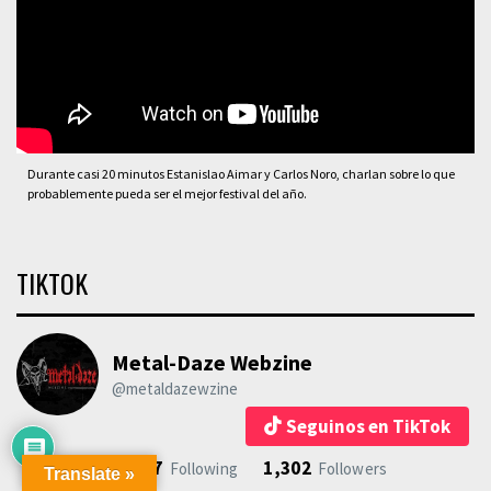
Durante casi 20 minutos Estanislao Aimar y Carlos Noro, charlan sobre lo que
probablemente pueda ser el mejor festival del año.
TIKTOK
Metal-Daze Webzine
@metaldazewzine
Seguinos en TikTok
510
167
1,302
Videos
Following
Followers
Translate »