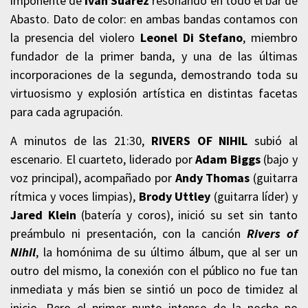
imponente de
Iván Suárez
resonando en todo el bar de
Abasto. Dato de color: en ambas bandas contamos con
la presencia del violero
Leonel Di Stefano
, miembro
fundador de la primer banda, y una de las últimas
incorporaciones de la segunda, demostrando toda su
virtuosismo y explosión artística en distintas facetas
para cada agrupación.
A minutos de las 21:30,
RIVERS OF NIHIL
subió al
escenario. El cuarteto, liderado por
Adam Biggs
(bajo y
voz principal), acompañado por
Andy Thomas
(guitarra
rítmica y voces limpias),
Brody Uttley
(guitarra líder) y
Jared Klein
(batería y coros), inició su set sin tanto
preámbulo ni presentación, con la canción
Rivers of
Nihil
, la homónima de su último álbum, que al ser un
outro del mismo, la conexión con el público no fue tan
inmediata y más bien se sintió un poco de timidez al
inicio. Pero el primer punto intenso de la noche no