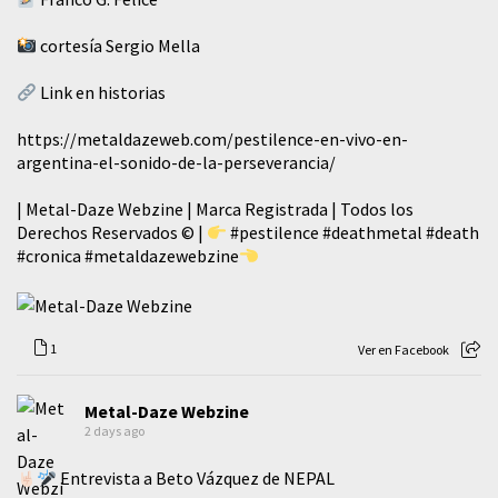
cortesía Sergio Mella
Link en historias
https://metaldazeweb.com/pestilence-en-vivo-en-
argentina-el-sonido-de-la-perseverancia/
| Metal-Daze Webzine | Marca Registrada | Todos los
Derechos Reservados © |
#pestilence
#deathmetal
#death
#cronica
#metaldazewebzine
1
Ver en Facebook
Metal-Daze Webzine
2 days ago
Entrevista a Beto Vázquez de NEPAL